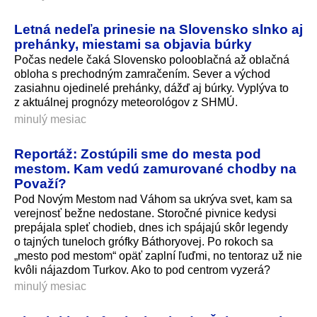
Letná nedeľa prinesie na Slovensko slnko aj
prehánky, miestami sa objavia búrky
Počas nedele čaká Slovensko polooblačná až oblačná
obloha s prechodným zamračením. Sever a východ
zasiahnu ojedinelé prehánky, dážď aj búrky. Vyplýva to
z aktuálnej prognózy meteorológov z SHMÚ.
minulý mesiac
Reportáž: Zostúpili sme do mesta pod
mestom. Kam vedú zamurované chodby na
Považí?
Pod Novým Mestom nad Váhom sa ukrýva svet, kam sa
verejnosť bežne nedostane. Storočné pivnice kedysi
prepájala spleť chodieb, dnes ich spájajú skôr legendy
o tajných tuneloch grófky Báthoryovej. Po rokoch sa
„mesto pod mestom“ opäť zaplní ľuďmi, no tentoraz už nie
kvôli nájazdom Turkov. Ako to pod centrom vyzerá?
minulý mesiac