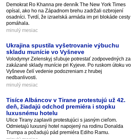
Demokrat Ro Khanna pre denník The New York Times
opísal, ako ho na Západnom brehu zadržali ozbrojení
osadníci. Tvrdí, že izraelská armáda im pri blokáde cesty
pomáhala.
minulý mesiac
Ukrajina spustila vyšetrovanie výbuchu
skladu munície vo Vyšneve
Volodymyr Zelenskyj sľubuje potrestať zodpovedných za
zakázané sklady munície pri Kyjeve. Po ruskom útoku vo
Vyšneve čelí vedenie podozreniam z hrubej
nedbanlivosti.
minulý mesiac
Tisíce Albáncov v Tirane protestujú už 42.
deň, žiadajú odchod premiéra i stopku
luxusnému hotelu
Ulice Tirany zaplavili protestujúci s jasným cieľom.
Odmietajú luxusný hotel napojený na rodinu Donalda
Trumpa a požadujú pád premiéra Ediho Ramu.