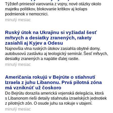
Týždeň priniesol varovania z vojny, nové otázky okolo
majetku politikov, blokovanie kritikov aj kolaps
podmienok v nemocnici.
minulý mesiac
Ruský útok na Ukrajinu si vyžiadal šesť
mŕtvych a desiatky zranených, rakety
zasiahli aj Kyjev a Odesu
Najnovšia vlna ruských útokov zasiahla obytné domy,
autobusovú zastávku aj teologický seminár. Šesť mŕtvych,
desiatky zranených a napätie ďalej rastie.
minulý mesiac
Američania rokujú v Bejrúte o stiahnutí
Izraela z juhu Libanonu. Prvá pilotná zóna
má vzniknúť už čoskoro
Do Bejrútu dorazila americká vojenská delegácia, ktorá
s Libanonom rieši detaily stiahnutia izraelských jednotiek
z pilotných zón. O osude juhu sa rokuje v utajení.
minulý mesiac