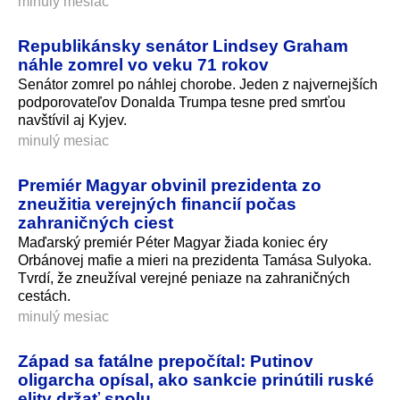
minulý mesiac
Republikánsky senátor Lindsey Graham
náhle zomrel vo veku 71 rokov
Senátor zomrel po náhlej chorobe. Jeden z najvernejších
podporovateľov Donalda Trumpa tesne pred smrťou
navštívil aj Kyjev.
minulý mesiac
Premiér Magyar obvinil prezidenta zo
zneužitia verejných financií počas
zahraničných ciest
Maďarský premiér Péter Magyar žiada koniec éry
Orbánovej mafie a mieri na prezidenta Tamása Sulyoka.
Tvrdí, že zneužíval verejné peniaze na zahraničných
cestách.
minulý mesiac
Západ sa fatálne prepočítal: Putinov
oligarcha opísal, ako sankcie prinútili ruské
elity držať spolu