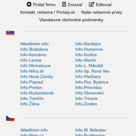
Pridať firmu
Zmazať
Editovať
Kontakt, reklama / Portaly.sk
Naše reklamné prvky
Všeobecné obchodné podmienky
Atlasfiriem.info
Info-Bardejov
Info-Bratislava
Info-Humenné
Info-Komárno
Info-Košice
Info-Levice
Info-Martin
Info-Michalovce
Info-L. Mikuláš
Info-Nitra.sk
Info-Sp. Nová Ves
Info-Nové Zámky
Info-Piešťany
Info-Poprad
Info-Pov. Bystrica
Info-Prešov
Info-Prievidza
Info-Ružomberok
Info-Slovensko
Info-Trenčín
Info-Trnava
Info-Žilina
Info-Zvolen
Atlasfirem.info
Info-M. Boleslav
Info-Brno.cz
Info-Budějovice