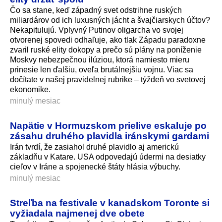
Čo sa stane, keď západný svet odstrihne ruských
miliardárov od ich luxusných jácht a švajčiarskych účtov?
Nekapitulujú. Vplyvný Putinov oligarcha vo svojej
otvorenej spovedi odhaľuje, ako tlak Západu paradoxne
zvaril ruské elity dokopy a prečo sú plány na poníženie
Moskvy nebezpečnou ilúziou, ktorá namiesto mieru
prinesie len ďalšiu, oveľa brutálnejšiu vojnu. Viac sa
dočítate v našej pravidelnej rubrike – týždeň vo svetovej
ekonomike.
minulý mesiac
Napätie v Hormuzskom prielive eskaluje po
zásahu druhého plavidla iránskymi gardami
Irán tvrdí, že zasiahol druhé plavidlo aj americkú
základňu v Katare. USA odpovedajú údermi na desiatky
cieľov v Iráne a spojenecké štáty hlásia výbuchy.
minulý mesiac
Streľba na festivale v kanadskom Toronte si
vyžiadala najmenej dve obete