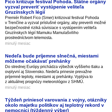
Fico kritizuje festival Pohoda. Štátne orgány
vyzval preveriť vystúpenie veliteľa
Gruzínskych légií
Premiér Robert Fico (Smer) kritizoval festival Pohoda
v Trenčíne a vyzval príslušné orgány, aby preverili možné
bezpečnostné riziká súvisiace s vystúpením veliteľa
Gruzínskych légií Mamuku Mamulašviliho
prostredníctvom telemosta.
minulý mesiac
Nedeľa bude príjemne slnečná, miestami
môžeme očakávať prehánky
Do strednej Európy prichádza výbežok vyššieho tlaku a
ovplyvní aj Slovensko. Nedeľa prinesie prevažne
príjemné teploty, miestami aj prehánky. Vyplýva to
z aktuálnej prognózy meteorológov z SHMÚ.
minulý mesiac
Týždeň priniesol varovania z vojny, otázniky
okolo majetku politikov aj teplotný rekord v
nemocnici (týždenný výber)