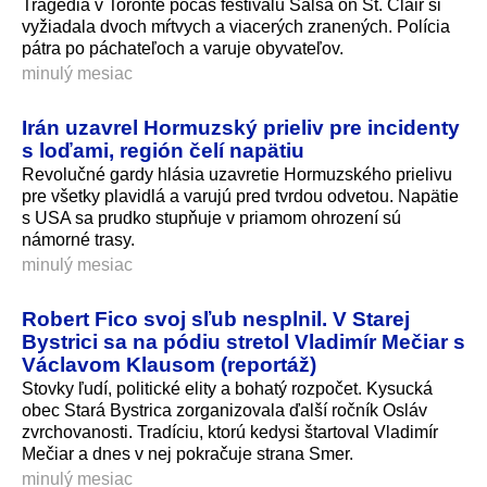
Tragédia v Toronte počas festivalu Salsa on St. Clair si
vyžiadala dvoch mŕtvych a viacerých zranených. Polícia
pátra po páchateľoch a varuje obyvateľov.
minulý mesiac
Irán uzavrel Hormuzský prieliv pre incidenty
s loďami, región čelí napätiu
Revolučné gardy hlásia uzavretie Hormuzského prielivu
pre všetky plavidlá a varujú pred tvrdou odvetou. Napätie
s USA sa prudko stupňuje v priamom ohrození sú
námorné trasy.
minulý mesiac
Robert Fico svoj sľub nesplnil. V Starej
Bystrici sa na pódiu stretol Vladimír Mečiar s
Václavom Klausom (reportáž)
Stovky ľudí, politické elity a bohatý rozpočet. Kysucká
obec Stará Bystrica zorganizovala ďalší ročník Osláv
zvrchovanosti. Tradíciu, ktorú kedysi štartoval Vladimír
Mečiar a dnes v nej pokračuje strana Smer.
minulý mesiac