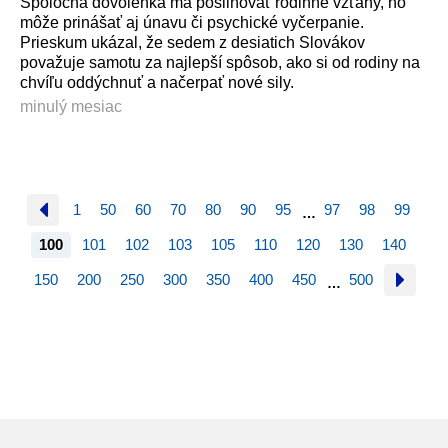
Spoločná dovolenka má posilňovať rodinné vzťahy, no
môže prinášať aj únavu či psychické vyčerpanie.
Prieskum ukázal, že sedem z desiatich Slovákov
považuje samotu za najlepší spôsob, ako si od rodiny na
chvíľu oddýchnuť a načerpať nové sily.
minulý mesiac
1
50
60
70
80
90
95
97
98
99
…
100
101
102
103
105
110
120
130
140
150
200
250
300
350
400
450
500
…