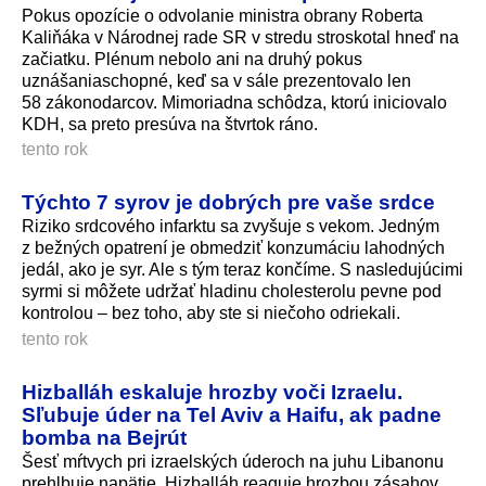
Pokus opozície o odvolanie ministra obrany Roberta
Kaliňáka v Národnej rade SR v stredu stroskotal hneď na
začiatku. Plénum nebolo ani na druhý pokus
uznášaniaschopné, keď sa v sále prezentovalo len
58 zákonodarcov. Mimoriadna schôdza, ktorú iniciovalo
KDH, sa preto presúva na štvrtok ráno.
tento rok
Týchto 7 syrov je dobrých pre vaše srdce
Riziko srdcového infarktu sa zvyšuje s vekom. Jedným
z bežných opatrení je obmedziť konzumáciu lahodných
jedál, ako je syr. Ale s tým teraz končíme. S nasledujúcimi
syrmi si môžete udržať hladinu cholesterolu pevne pod
kontrolou – bez toho, aby ste si niečoho odriekali.
tento rok
Hizballáh eskaluje hrozby voči Izraelu.
Sľubuje úder na Tel Aviv a Haifu, ak padne
bomba na Bejrút
Šesť mŕtvych pri izraelských úderoch na juhu Libanonu
prehlbuje napätie. Hizballáh reaguje hrozbou zásahov