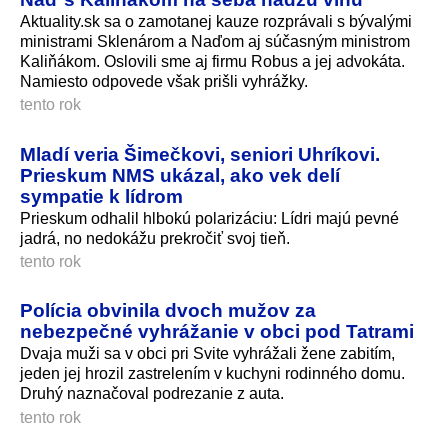
Aktuality.sk sa o zamotanej kauze rozprávali s bývalými
ministrami Sklenárom a Naďom aj súčasným ministrom
Kaliňákom. Oslovili sme aj firmu Robus a jej advokáta.
Namiesto odpovede však prišli vyhrážky.
tento rok
Mladí veria Šimečkovi, seniori Uhríkovi.
Prieskum NMS ukázal, ako vek delí
sympatie k lídrom
Prieskum odhalil hlbokú polarizáciu: Lídri majú pevné
jadrá, no nedokážu prekročiť svoj tieň.
tento rok
Polícia obvinila dvoch mužov za
nebezpečné vyhrážanie v obci pod Tatrami
Dvaja muži sa v obci pri Svite vyhrážali žene zabitím,
jeden jej hrozil zastrelením v kuchyni rodinného domu.
Druhý naznačoval podrezanie z auta.
tento rok