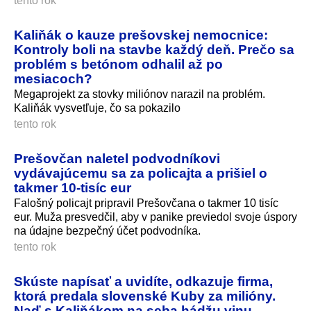
tento rok
Kaliňák o kauze prešovskej nemocnice:
Kontroly boli na stavbe každý deň. Prečo sa
problém s betónom odhalil až po
mesiacoch?
Megaprojekt za stovky miliónov narazil na problém.
Kaliňák vysvetľuje, čo sa pokazilo
tento rok
Prešovčan naletel podvodníkovi
vydávajúcemu sa za policajta a prišiel o
takmer 10-tisíc eur
Falošný policajt pripravil Prešovčana o takmer 10 tisíc
eur. Muža presvedčil, aby v panike previedol svoje úspory
na údajne bezpečný účet podvodníka.
tento rok
Skúste napísať a uvidíte, odkazuje firma,
ktorá predala slovenské Kuby za milióny.
Naď s Kaliňákom na seba hádžu vinu