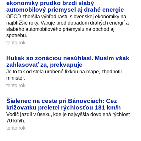
ekonomiky prudko brzdí slabý
automobilový priemysel aj drahé energie
OECD zhoršila výhľad rastu slovenskej ekonomiky na
najbližšie roky. Varuje pred dopadom drahých energií a
slabého automobilového priemyslu na obchod aj
spotrebu.
tento rok
Huliak so zonáciou nesúhlasí. Musím však
zahlasovať za, prekvapuje
Je to tak od stola urobené fixkou na mape, zhodnotil
minister.
tento rok
Šialenec na ceste pri Bánovciach: Cez
križovatku preletel rýchlosťou 181 km/h
Vodič jazdil v úseku, kde je najvyššia dovolená rýchlosť
70 km/h.
tento rok