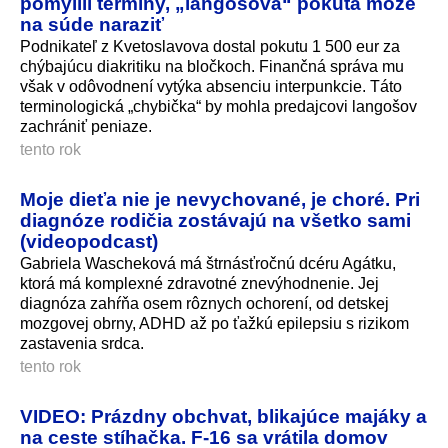
pomýlili termíny, „langošová“ pokuta môže
na súde naraziť
Podnikateľ z Kvetoslavova dostal pokutu 1 500 eur za
chýbajúcu diakritiku na bločkoch. Finančná správa mu
však v odôvodnení vytýka absenciu interpunkcie. Táto
terminologická „chybička“ by mohla predajcovi langošov
zachrániť peniaze.
tento rok
Moje dieťa nie je nevychované, je choré. Pri
diagnóze rodičia zostávajú na všetko sami
(videopodcast)
Gabriela Wascheková má štrnásťročnú dcéru Agátku,
ktorá má komplexné zdravotné znevýhodnenie. Jej
diagnóza zahŕňa osem rôznych ochorení, od detskej
mozgovej obrny, ADHD až po ťažkú epilepsiu s rizikom
zastavenia srdca.
tento rok
VIDEO: Prázdny obchvat, blikajúce majáky a
na ceste stíhačka. F-16 sa vrátila domov