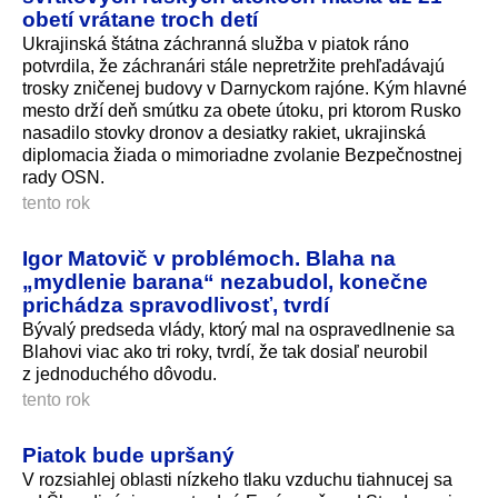
obetí vrátane troch detí
Ukrajinská štátna záchranná služba v piatok ráno
potvrdila, že záchranári stále nepretržite prehľadávajú
trosky zničenej budovy v Darnyckom rajóne. Kým hlavné
mesto drží deň smútku za obete útoku, pri ktorom Rusko
nasadilo stovky dronov a desiatky rakiet, ukrajinská
diplomacia žiada o mimoriadne zvolanie Bezpečnostnej
rady OSN.
tento rok
Igor Matovič v problémoch. Blaha na
„mydlenie barana“ nezabudol, konečne
prichádza spravodlivosť, tvrdí
Bývalý predseda vlády, ktorý mal na ospravedlnenie sa
Blahovi viac ako tri roky, tvrdí, že tak dosiaľ neurobil
z jednoduchého dôvodu.
tento rok
Piatok bude upršaný
V rozsiahlej oblasti nízkeho tlaku vzduchu tiahnucej sa