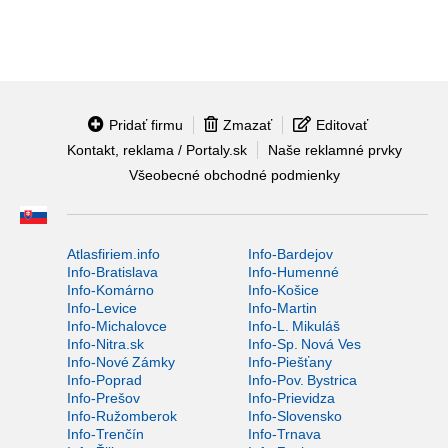
Pridať firmu
Zmazať
Editovať
Kontakt, reklama / Portaly.sk
Naše reklamné prvky
Všeobecné obchodné podmienky
Atlasfiriem.info
Info-Bardejov
Info-Bratislava
Info-Humenné
Info-Komárno
Info-Košice
Info-Levice
Info-Martin
Info-Michalovce
Info-L. Mikuláš
Info-Nitra.sk
Info-Sp. Nová Ves
Info-Nové Zámky
Info-Piešťany
Info-Poprad
Info-Pov. Bystrica
Info-Prešov
Info-Prievidza
Info-Ružomberok
Info-Slovensko
Info-Trenčín
Info-Trnava