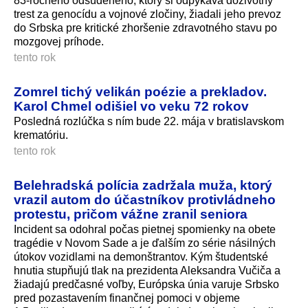
83-ročného odsúdeného, ktorý si odpykáva doživotný
trest za genocídu a vojnové zločiny, žiadali jeho prevoz
do Srbska pre kritické zhoršenie zdravotného stavu po
mozgovej príhode.
tento rok
Zomrel tichý velikán poézie a prekladov.
Karol Chmel odišiel vo veku 72 rokov
Posledná rozlúčka s ním bude 22. mája v bratislavskom
krematóriu.
tento rok
Belehradská polícia zadržala muža, ktorý
vrazil autom do účastníkov protivládneho
protestu, pričom vážne zranil seniora
Incident sa odohral počas pietnej spomienky na obete
tragédie v Novom Sade a je ďalším zo série násilných
útokov vozidlami na demonštrantov. Kým študentské
hnutia stupňujú tlak na prezidenta Aleksandra Vučiča a
žiadajú predčasné voľby, Európska únia varuje Srbsko
pred pozastavením finančnej pomoci v objeme