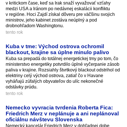
v kritickom čase, keď sa Irak snaží vyvažovať vzťahy
medzi USA a Iránom po nedávnej eskalácii konfliktu
v regióne. Hoci Zajdí získal dôveru pre väčšinu svojich
ministrov, jeho kabinet zostáva neúplný a pod
drobnohľadom Washingtonu.
tento rok
Kuba v tme: Východ ostrova ochromil
blackout, krajine sa úplne minulo palivo
Kuba sa prepadá do totálnej energetickej tmy po tom, čo
ministerstvo energetiky potvrdilo úplné vyčerpanie zásob
paliva v krajine. Rozsiahly štvrtkový blackout odstrihol od
elektriny celý východ ostrova, zatiaľ čo v Havane
vyháňajú zúfalých obyvateľov do ulíc nekonečné
odstávky prúdu.
tento rok
Nemecko vyvracia tvrdenia Roberta Fica:
Friedrich Merz v neplánuje a ani neplánoval
oficiálnu návštevu Slovenska
Nemecký kancelár Friedrich Merz v dohľadnej dobe