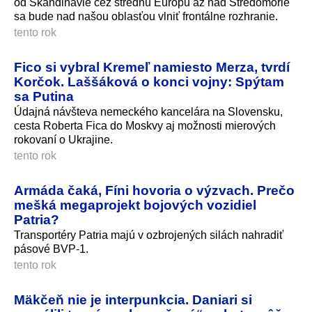
od Škandinávie cez strednú Európu až nad Stredomorie
sa bude nad našou oblasťou vlniť frontálne rozhranie.
tento rok
Fico si vybral Kremeľ namiesto Merza, tvrdí
Korčok. Laššáková o konci vojny: Spýtam
sa Putina
Údajná návšteva nemeckého kancelára na Slovensku,
cesta Roberta Fica do Moskvy aj možnosti mierových
rokovaní o Ukrajine.
tento rok
Armáda čaká, Fíni hovoria o výzvach. Prečo
mešká megaprojekt bojových vozidiel
Patria?
Transportéry Patria majú v ozbrojených silách nahradiť
pásové BVP-1.
tento rok
Mäkčeň nie je interpunkcia. Daniari si