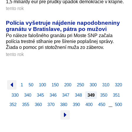
1,5 miliardy eur pre prudký úpadok demokracie v krajine.
tento rok
Polícia vyšetruje nájdenie napodobneniny
granátu v Bratislave, pátra po mužovi
Po náleze falošného granátu pri Moste SNP začala
polícia trestné stíhanie pre šírenie poplašnej správy.
Žiada o pomoc pri stotožnení muža zo záberov.
tento rok
1
50
100
150
200
250
300
310
320
330
340
345
346
347
348
349
350
351
352
355
360
370
380
390
400
450
500
…