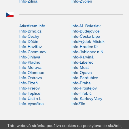
Info-Žilina
Info-Zvolen
Atlasfirem.info
Info-M. Boleslav
Info-Brno.cz
Info-Budějovice
Info-Čechy
Info-Česká Lípa
Info-Děčín
InfoFrýdek-Místek
Info-Havířov
Info-Hradec Kr.
Info-Chomutov
Info-Jablonec n.N.
Info-Jihlava
Info-Karviná
Info-Kladno
Info-Liberec
Info-Morava
Info-Most
Info-Olomouc
Info-Opava
Info-Ostrava
Info-Pardubice
Info-Plzeň
Info-Praha
Info-Přerov
Info-Prostějov
Info-Teplice
Info-Třebíč
Info-Ústí n.L.
Info-Karlovy Vary
Info-Vysočina
InfoZlín
Táto webová stránka používa cookies na poskytovanie služieb,