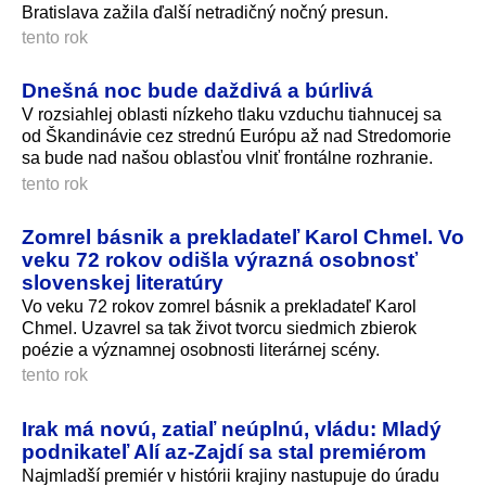
Bratislava zažila ďalší netradičný nočný presun.
tento rok
Dnešná noc bude daždivá a búrlivá
V rozsiahlej oblasti nízkeho tlaku vzduchu tiahnucej sa
od Škandinávie cez strednú Európu až nad Stredomorie
sa bude nad našou oblasťou vlniť frontálne rozhranie.
tento rok
Zomrel básnik a prekladateľ Karol Chmel. Vo
veku 72 rokov odišla výrazná osobnosť
slovenskej literatúry
Vo veku 72 rokov zomrel básnik a prekladateľ Karol
Chmel. Uzavrel sa tak život tvorcu siedmich zbierok
poézie a významnej osobnosti literárnej scény.
tento rok
Irak má novú, zatiaľ neúplnú, vládu: Mladý
podnikateľ Alí az-Zajdí sa stal premiérom
Najmladší premiér v histórii krajiny nastupuje do úradu