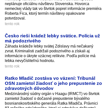
neplánuje oficiálnu návštevu Slovenska. Hovorca
nemeckej vlády tak vo štvrtok poprel informácie premiéra
Roberta Fica, ktorý termín návštevy opakovane
potvrdzoval.
tento rok
Česko rieši krádež lebky svätice. Polícia už
má podozrivého
Záhada krádeže lebky svätej Zdislavy má nečakaný
zvrat. Kriminalisti zadržali podozrivého a získali aj
informácie o úkryte vzácnej relikvie. Podľa polície má
lebka nevyčísliteľnú hodnotu.
tento rok
Ratko Mladič zostáva vo väzení: Tribunál
OSN zamietol žiadosť o jeho prepustenie zo
zdravotných dôvodov
Medzinárodný súdny orgán v Haagu (IRMCT) vo štvrtok
zamietol žiadosť o dočasné prepustenie bývalého
bosnianskosrbského generála Ratka Mladiča. Právnici