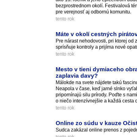
bezprostrednom okolí. Festivalová t
pre verejnosť aj odbornú komunitu.
tento rok
Máte v okolí cestných pirátov
Pre nárast nehodovosti, pri ktorej od 
sprísňuje kontroly a prijíma nové opat
tento rok
Mesto v tieni dymiaceho obra
zaplavia davy?
Málokde na svete nájdete takú fasci
Neapola v čase, keď jarné slnko vyťa
pripomínajú silu prírody. Poďte s na
o niečo intenzívnejšie a každá cesta 
tento rok
Online zo súdu v kauze Očist
Sudca zakázal online prenos z pojed
tento rok