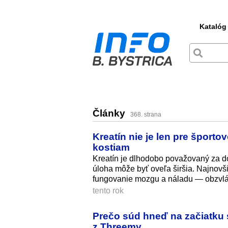
Katalóg
Články
368. strana
Kreatín nie je len pre športo
kostiam
Kreatín je dlhodobo považovaný za do
úloha môže byť oveľa širšia. Najnovš
fungovanie mozgu a náladu — obzvláš
tento rok
Prečo súd hneď na začiatku 
z Threemy