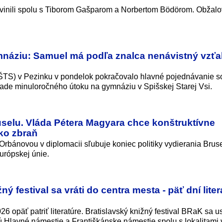
vinili spolu s Tiborom Gašparom a Norbertom Bödörom. Obžal
mnáziu: Samuel má podľa znalca nenávistný vzťa
ŠTS) v Pezinku v pondelok pokračovalo hlavné pojednávanie s
ade minuloročného útoku na gymnáziu v Spišskej Starej Vsi.
selu. Vláda Pétera Magyara chce konštruktívne
ko zbraň
rbánovou v diplomacii sľubuje koniec politiky vydierania Brus
Európskej únie.
 festival sa vráti do centra mesta - päť dní liter
6 opäť patriť literatúre. Bratislavský knižný festival BRaK sa u
ú Hlavné námestie a Františkánske námestie spolu s lokalitami 