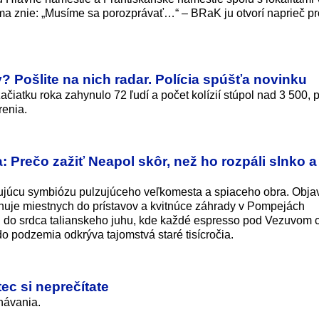
éma znie: „Musíme sa porozprávať…“ – BRaK ju otvorí naprieč 
? Pošlite na nich radar. Polícia spúšťa novinku
začiatku roka zahynulo 72 ľudí a počet kolízií stúpol nad 3 500, p
renia.
: Prečo zažiť Neapol skôr, než ho rozpáli slnko a
nujúcu symbiózu pulzujúceho veľkomesta a spiaceho obra. Objav
huje miestnych do prístavov a kvitnúce záhrady v Pompejách
mi do srdca talianskeho juhu, kde každé espresso pod Vezuvom c
do podzemia odkrýva tajomstvá staré tisícročia.
ec si neprečítate
návania.