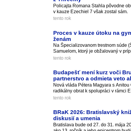
Policajta Romana Stahla pôvodne ob
v kauze Ezechiel 7 však zostal sám.
tento rok
Proces v kauze útoku na gy
ženám
Na Špecializovanom trestnom súde (
Samuelom, ktorý je obžalovaný v príp
tento rok
Budapešť mení kurz voči Bru
partnerstvo a odmieta veto a
Nová vláda Pétera Magyara s Anitou O
radikálny obrat k spolupráci v rámci 
tento rok
BRaK 2026: Bratislavský knižný
diskusií a umenia
Bratislava bude od 27. do 31. mája 202
ako 13. ročník a jeho epicentrom bud