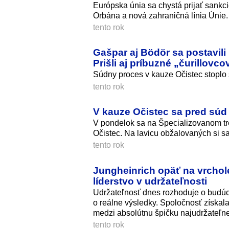
Európska únia sa chystá prijať sankc
Orbána a nová zahraničná línia Únie.
tento rok
Gašpar aj Bödör sa postavili
Prišli aj príbuzné „čurillovco
Súdny proces v kauze Očistec stoplo s
tento rok
V kauze Očistec sa pred súd 
V pondelok sa na Špecializovanom tr
Očistec. Na lavicu obžalovaných si s
tento rok
Jungheinrich opäť na vrchole
líderstvo v udržateľnosti
Udržateľnosť dnes rozhoduje o budúcn
o reálne výsledky. Spoločnosť získal
medzi absolútnu špičku najudržateľnej
tento rok