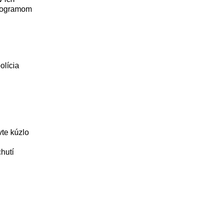
programom
olícia
te kúzlo
hutí