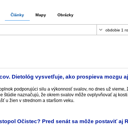
Články
Mapy
Obrázky
vcov. Dietológ vysvetľuje, ako prospieva mozgu a
plnok podporujúci silu a výkonnosť svalov, no dnes už vieme, 
ie štúdie naznačujú, že okrem svalov môže ovplyvňovať aj kosti
ť u žien v strednom a staršom veku.
stopol Očistec? Pred senát sa môže postaviť aj