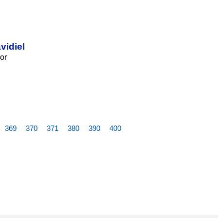
vidiel
or
369
370
371
380
390
400