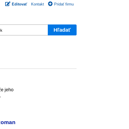
Editovať
Kontakt
Pridať firmu
Hľadať
j
že jeho
,
 Roman