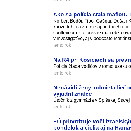
Ako sa polícia stala mafiou. 
Norbert Bödör, Tibor Gašpar, Dušan K
kauze tohto a zrejme aj budúceho roka
čurillovcom. Čo presne mali obžalova
v investigatíve, aj v podcaste Mafiánsk
tento rok
Na R4 pri Košiciach sa prevr
Polícia žiada vodičov v tomto úseku 
tento rok
Nenávidí ženy, odmieta liečb
vyjadril znalec
Útočník z gymnázia v Spišskej Starej 
tento rok
EÚ pritvrdzuje voči izraels
pondelok a cielia aj na Hama