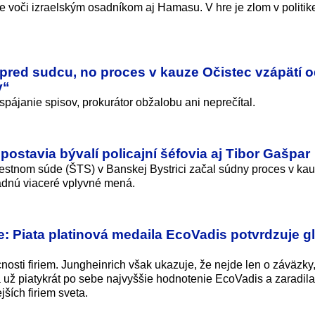
ie voči izraelským osadníkom aj Hamasu. V hre je zlom v politi
 pred sudcu, no proces v kauze Očistec vzápätí od
v“
pájanie spisov, prokurátor obžalobu ani neprečítal.
postavia bývalí policajní šéfovia aj Tibor Gašpar
estnom súde (ŠTS) v Banskej Bystrici začal súdny proces v ka
adnú viaceré vplyvné mená.
: Piata platinová medaila EcoVadis potvrdzuje g
osti firiem. Jungheinrich však ukazuje, že nejde len o záväzky,
a už piatykrát po sebe najvyššie hodnotenie EcoVadis a zaradila
ších firiem sveta.