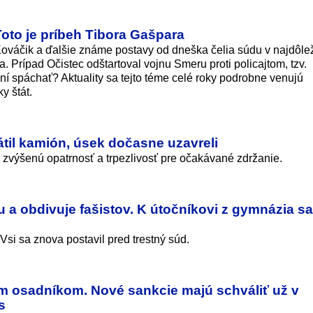
Toto je príbeh Tibora Gašpara
ováčik a ďalšie známe postavy od dneška čelia súdu v najdôlež
. Prípad Očistec odštartoval vojnu Smeru proti policajtom, tzv.
ní spáchať? Aktuality sa tejto téme celé roky podrobne venujú
y štát.
átil kamión, úsek dočasne uzavreli
o zvýšenú opatrnosť a trpezlivosť pre očakávané zdržanie.
u a obdivuje fašistov. K útočníkovi z gymnázia sa
Vsi sa znova postavil pred trestný súd.
kým osadníkom. Nové sankcie majú schváliť už v
s