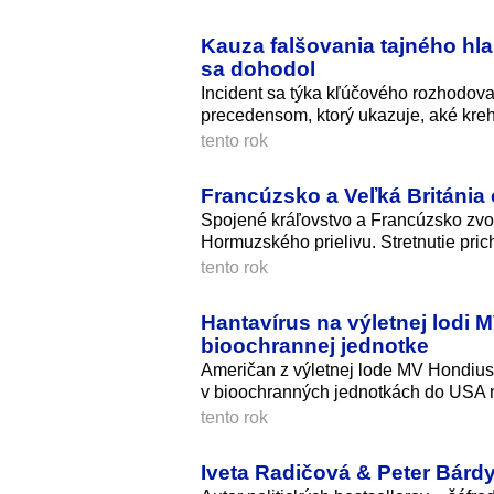
Kauza falšovania tajného hl
sa dohodol
Incident sa týka kľúčového rozhodo
precedensom, ktorý ukazuje, aké kr
tento rok
Francúzsko a Veľká Británia
Spojené kráľovstvo a Francúzsko zvo
Hormuzského prielivu. Stretnutie pric
tento rok
Hantavírus na výletnej lodi
bioochrannej jednotke
Američan z výletnej lode MV Hondius 
v bioochranných jednotkách do USA n
tento rok
Iveta Radičová & Peter Bárdy