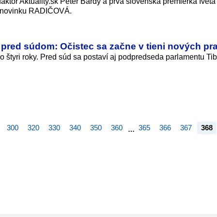
daktor Aktuality.sk Peter Bárdy a prvá slovenská premiérka Iveta
nú novinku RADIČOVÁ.
 pred súdom: Očistec sa začne v tieni nových pra
o štyri roky. Pred súd sa postaví aj podpredseda parlamentu Tib
300
320
330
340
350
360
365
366
367
368
…