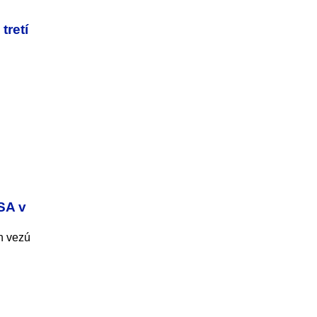
tretí
SA v
h vezú