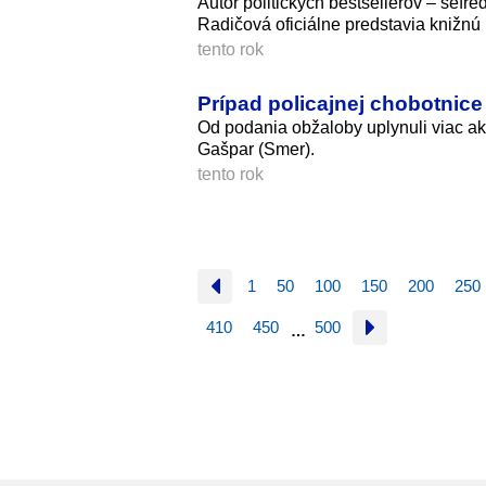
Autor politických bestsellerov – šéfre
Radičová oficiálne predstavia kniž
tento rok
Prípad policajnej chobotnice
Od podania obžaloby uplynuli viac ak
Gašpar (Smer).
tento rok
1
50
100
150
200
250
410
450
500
…