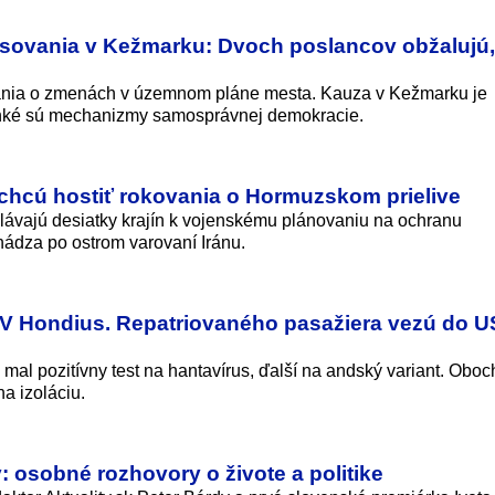
asovania v Kežmarku: Dvoch poslancov obžalujú, 
vania o zmenách v územnom pláne mesta. Kauza v Kežmarku je
ehké sú mechanizmy samosprávnej demokracie.
 chcú hostiť rokovania o Hormuzskom prielive
lávajú desiatky krajín k vojenskému plánovaniu na ochranu
hádza po ostrom varovaní Iránu.
 MV Hondius. Repatriovaného pasažiera vezú do U
mal pozitívny test na hantavírus, ďalší na andský variant. Oboc
a izoláciu.
: osobné rozhovory o živote a politike