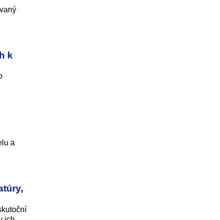
ovaný
h k
o
elu a
atúry,
skutoční
v ich