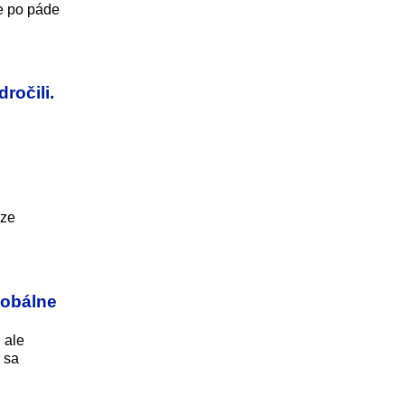
ke po páde
ročili.
uze
lobálne
 ale
 sa