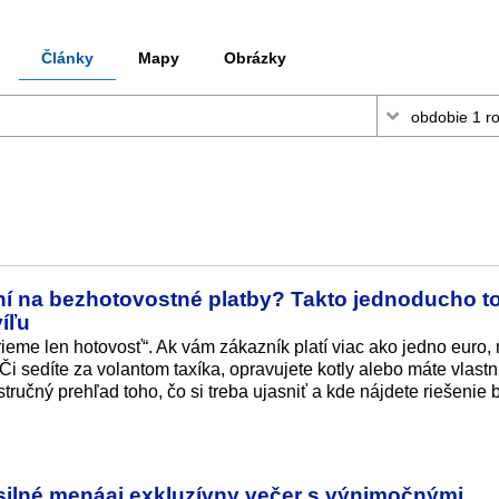
Články
Mapy
Obrázky
ení na bezhotovostné platby? Takto jednoducho t
íľu
eme len hotovosť“. Ak vám zákazník platí viac ako jedno euro,
i sedíte za volantom taxíka, opravujete kotly alebo máte vlast
tručný prehľad toho, čo si treba ujasniť a kde nájdete riešenie 
 silné menáaj exkluzívny večer s výnimočnými