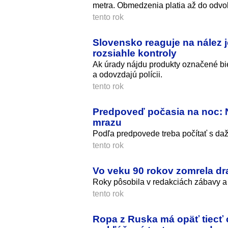
metra. Obmedzenia platia až do odvo
tento rok
Slovensko reaguje na nález j
rozsiahle kontroly
Ak úrady nájdu produkty označené bi
a odovzdajú polícii.
tento rok
Predpoveď počasia na noc: N
mrazu
Podľa predpovede treba počítať s da
tento rok
Vo veku 90 rokov zomrela dr
Roky pôsobila v redakciách zábavy a 
tento rok
Ropa z Ruska má opäť tiecť 