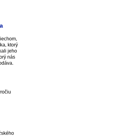
ka
riechom,
ka, ktorý
ali jeho
torý nás
dodáva.
ýročiu
ažského