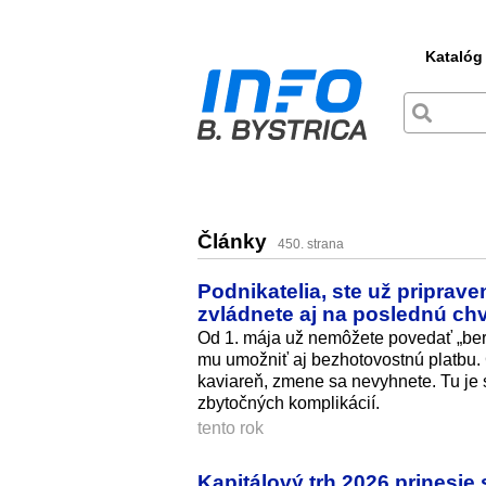
Katalóg
Články
450. strana
Podnikatelia, ste už priprav
zvládnete aj na poslednú chv
Od 1. mája už nemôžete povedať „beri
mu umožniť aj bezhotovostnú platbu. Č
kaviareň, zmene sa nevyhnete. Tu je s
zbytočných komplikácií.
tento rok
Kapitálový trh 2026 prinesie