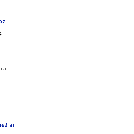
ez
é
a a
pež si