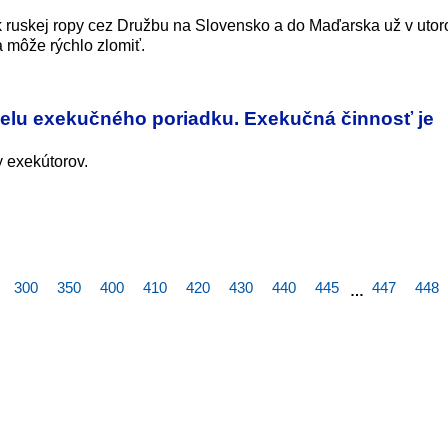
ruskej ropy cez Družbu na Slovensko a do Maďarska už v utor
a môže rýchlo zlomiť.
velu exekučného poriadku. Exekučná činnosť je
 exekútorov.
300
350
400
410
420
430
440
445
447
448
…