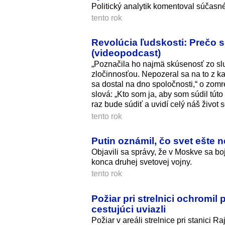
Politický analytik komentoval súčasné 
tento rok
Revolúcia ľudskosti: Prečo 
(videopodcast)
„Poznačila ho najmä skúsenosť zo slu
zločinnosťou. Nepozeral sa na to z ka
sa dostal na dno spoločnosti,“ o zomr
slová: „Kto som ja, aby som súdil túto 
raz bude súdiť a uvidí celý náš život
tento rok
Putin oznámil, čo svet ešte 
Objavili sa správy, že v Moskve sa bo
konca druhej svetovej vojny.
tento rok
Požiar pri strelnici ochromil 
cestujúci uviazli
Požiar v areáli strelnice pri stanici 