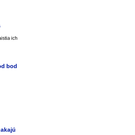
a
stia ich
od bod
čakajú