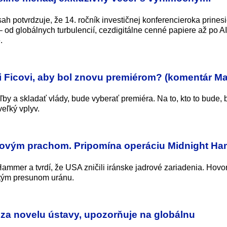
sah potvrdzuje, že 14. ročník investičnej konferencieroka prines
 – od globálnych turbulencií, cezdigitálne cenné papiere až po AI
.
Ficovi, aby bol znovu premiérom? (komentár Ma
y a skladať vlády, bude vyberať premiéra. Na to, kto to bude,
veľký vplyv.
drovým prachom. Pripomína operáciu Midnight H
ammer a tvrdí, že USA zničili iránske jadrové zariadenia. Hovor
itým presunom uránu.
 za novelu ústavy, upozorňuje na globálnu