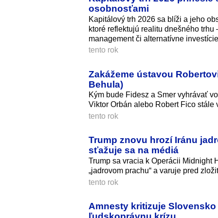
osobnosťami
Kapitálový trh 2026 sa blíži a jeho ob
ktoré reflektujú realitu dnešného trhu
management či alternatívne investície
tento rok
Zakážeme ústavou Robertovi 
Behula)
Kým bude Fidesz a Smer vyhrávať voľb
Viktor Orbán alebo Robert Fico stále 
tento rok
Trump znovu hrozí Iránu ja
sťažuje sa na médiá
Trump sa vracia k Operácii Midnight H
„jadrovom prachu“ a varuje pred zlož
tento rok
Amnesty kritizuje Slovensko
ľudskoprávnu krízu