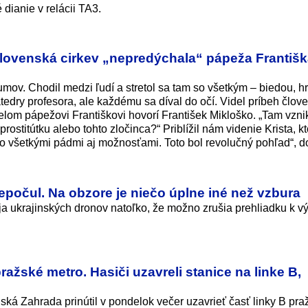
dianie v relácii TA3.
slovenská cirkev „nepredýchala“ pápeža Františ
mov. Chodil medzi ľudí a stretol sa tam so všetkým – biedou, h
tedry profesora, ale každému sa díval do očí. Videl príbeh člove
elom pápežovi Františkovi hovorí František Mikloško. „Tam vznik
prostitútku alebo tohto zločinca?“ Priblížil nám videnie Krista, k
 so všetkými pádmi aj možnosťami. Toto bol revolučný pohľad“, 
nepočul. Na obzore je niečo úplne iné než vzbura
ja ukrajinských dronov natoľko, že možno zrušia prehliadku k v
pražské metro. Hasiči uzavreli stanice na linke B,
Rajská Zahrada prinútil v pondelok večer uzavrieť časť linky B pr