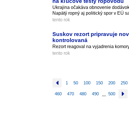
na kľúčové testy ropovodu
Ukrajina očakáva obnovenie dodávok 
Napätý ropný aj politický spor v EÚ s
tento rok
Suskov rezort pripravuje no
kontrolovaná
Rezort reagoval na vyjadrenia komory
tento rok
1
50
100
150
200
250
460
470
480
490
500
…