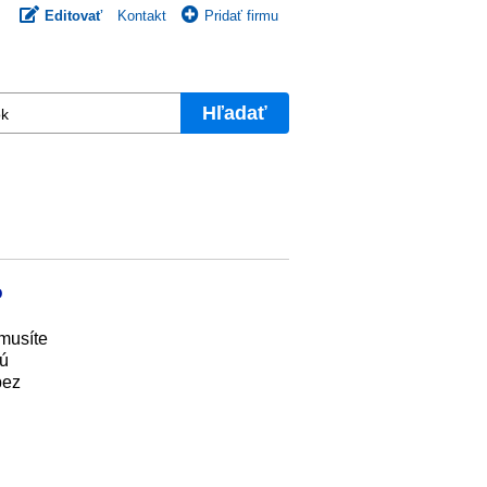
Editovať
Kontakt
Pridať firmu
Hľadať
o
 musíte
nú
bez