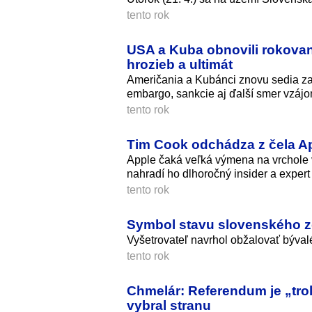
tento rok
USA a Kuba obnovili rokovan
hrozieb a ultimát
Američania a Kubánci znovu sedia za 
embargo, sankcie aj ďalší smer vzáj
tento rok
Tim Cook odchádza z čela A
Apple čaká veľká výmena na vrchole v
nahradí ho dlhoročný insider a expert
tento rok
Symbol stavu slovenského zd
Vyšetrovateľ navrhol obžalovať bývalé
tento rok
Chmelár: Referendum je „troll
vybral stranu