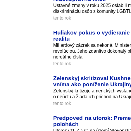
Ústavné zmeny v roku 2025 oslabili m
diskrimináciu osôb z komunity LGBTI
tento rok
Huliakov pokus o vydieranie 
realitu
Miliardový zázrak sa nekoná. Minist
revolúciou. Jeho zdanlivo dokonalý pl
nereálne čísla.
tento rok
Zelenskyj skritizoval Kushn
vníma ako poníženie Ukrajin
Zelenskyj kritizuje amerických vysla
o neúctu a žiada ich príchod na Ukraj
tento rok
Predpoveď na utorok: Premen
polohách
Utorok (21. 4.) sa na území Slovens