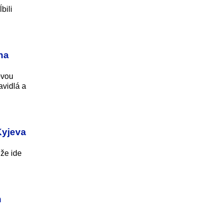
bili
na
ovou
avidlá a
Kyjeva
 že ide
h