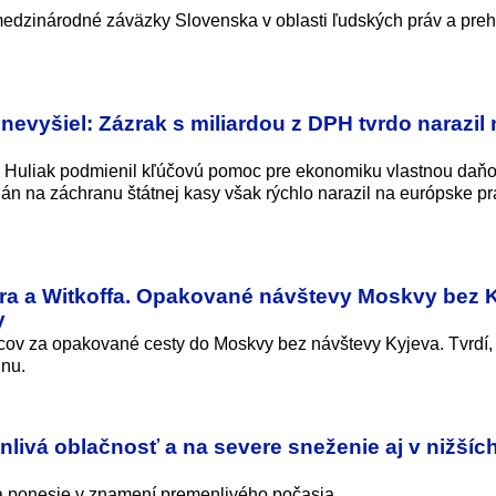
edzinárodné záväzky Slovenska v oblasti ľudských práv a prehĺ
.
nevyšiel: Zázrak s miliardou z DPH tvrdo narazil 
er Huliak podmienil kľúčovú pomoc pre ekonomiku vlastnou daň
án na záchranu štátnej kasy však rýchlo narazil na európske pr
era a Witkoffa. Opakované návštevy Moskvy bez 
y
ncov za opakované cesty do Moskvy bez návštevy Kyjeva. Tvrdí,
inu.
livá oblačnosť a na severe sneženie aj v nižšíc
ka ponesie v znamení premenlivého počasia.