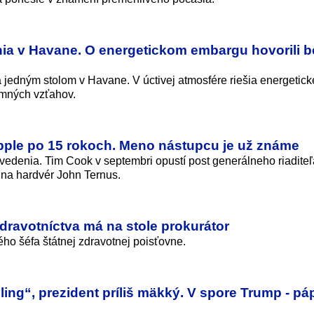
ia v Havane. O energetickom embargu hovorili b
jedným stolom v Havane. V úctivej atmosfére riešia energetick
omných vzťahov.
pple po 15 rokoch. Meno nástupcu je už známe
edenia. Tim Cook v septembri opustí post generálneho riaditeľ
 na hardvér John Ternus.
ravotníctva má na stole prokurátor
ho šéfa štátnej zdravotnej poisťovne.
ing“, prezident príliš mäkký. V spore Trump - pá