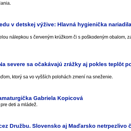
lania.
edu v detskej výžive: Hlavná hygienička nariadil
elou nálepkou s červeným krúžkom či s poškodeným obalom, zai
a severe sa očakávajú zrážky aj pokles teplôt p
žďom, ktorý sa vo vyšších polohách zmení na sneženie.
amaturgička Gabriela Kopicová
pre deti a mládež.
cez Družbu. Slovensko aj Maďarsko netrpezlivo 