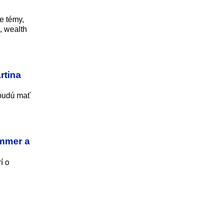
ie témy,
, wealth
rtina
 budú mať
ammer a
í o