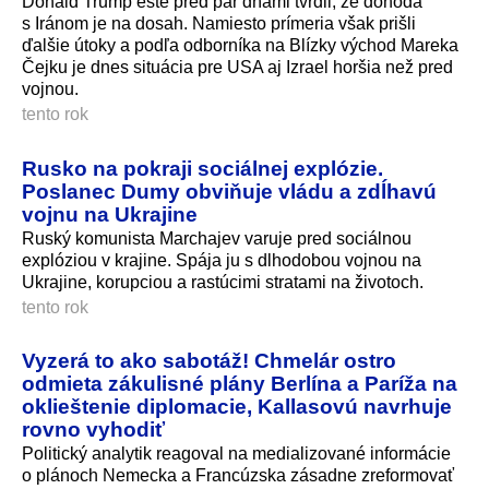
Donald Trump ešte pred pár dňami tvrdil, že dohoda
s Iránom je na dosah. Namiesto prímeria však prišli
ďalšie útoky a podľa odborníka na Blízky východ Mareka
Čejku je dnes situácia pre USA aj Izrael horšia než pred
vojnou.
tento rok
Rusko na pokraji sociálnej explózie.
Poslanec Dumy obviňuje vládu a zdĺhavú
vojnu na Ukrajine
Ruský komunista Marchajev varuje pred sociálnou
explóziou v krajine. Spája ju s dlhodobou vojnou na
Ukrajine, korupciou a rastúcimi stratami na životoch.
tento rok
Vyzerá to ako sabotáž! Chmelár ostro
odmieta zákulisné plány Berlína a Paríža na
oklieštenie diplomacie, Kallasovú navrhuje
rovno vyhodiť
Politický analytik reagoval na medializované informácie
o plánoch Nemecka a Francúzska zásadne zreformovať