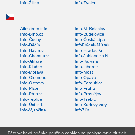
Info-Žilina
Info-Zvolen
Atlasfirem.info
Info-M. Boleslav
Info-Brno.cz
Info-Budějovice
Info-Čechy
Info-Česká Lípa
Info-Děčín
InfoFrýdek-Místek
Info-Havířov
Info-Hradec Kr.
Info-Chomutov
Info-Jablonec n.N.
Info-Jihlava
Info-Karviná
Info-Kladno
Info-Liberec
Info-Morava
Info-Most
Info-Olomouc
Info-Opava
Info-Ostrava
Info-Pardubice
Info-Plzeň
Info-Praha
Info-Přerov
Info-Prostějov
Info-Teplice
Info-Třebíč
Info-Ústí n.L.
Info-Karlovy Vary
Info-Vysočina
InfoZlín
Táto webová stránka používa cookies na poskytovanie služieb,