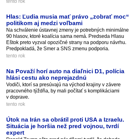
tento rok
Hlas: Ľudia musia mať právo „zobrať moc“
politikom aj medzi voľbami
Na schválenie ústavnej zmeny je potrebných minimálne
90 hlasov, ktoré koalícia sama nemá. Predseda Hlasu
Eštok preto vyzval opozičné strany na podporu návrhu.
Predpokladá, že Smer a SNS zmenu podporia.
tento rok
Na Považí horí auto na diaľnici D1, polícia
hlási cestu ako neprejazdnú
Vodiči, ktorí sa presúvajú na východ krajiny v závere
pracovného týždňa, by mali počítať s komplikáciami
v doprave.
tento rok
Útok na Irán sa obrátil proti USA a Izraelu.
Situácia je horšia než pred vojnou, tvrdí
expert