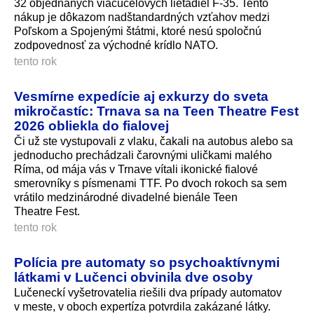
32 objednaných viacúčelových lietadiel F-35. Tento
nákup je dôkazom nadštandardných vzťahov medzi
Poľskom a Spojenými štátmi, ktoré nesú spoločnú
zodpovednosť za východné krídlo NATO.
tento rok
Vesmírne expedície aj exkurzy do sveta
mikročastíc: Trnava sa na Teen Theatre Fest
2026 obliekla do fialovej
Či už ste vystupovali z vlaku, čakali na autobus alebo sa
jednoducho prechádzali čarovnými uličkami malého
Ríma, od mája vás v Trnave vítali ikonické fialové
smerovníky s písmenami TTF. Po dvoch rokoch sa sem
vrátilo medzinárodné divadelné bienále Teen
Theatre Fest.
tento rok
Polícia pre automaty so psychoaktívnymi
látkami v Lučenci obvinila dve osoby
Lučeneckí vyšetrovatelia riešili dva prípady automatov
v meste, v oboch expertíza potvrdila zakázané látky.