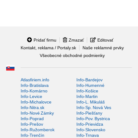
Pridať firmu
Zmazať
Editovať
Kontakt, reklama / Portaly.sk
Naše reklamné prvky
Všeobecné obchodné podmienky
Atlasfiriem.info
Info-Bardejov
Info-Bratislava
Info-Humenné
Info-Komárno
Info-Košice
Info-Levice
Info-Martin
Info-Michalovce
Info-L. Mikuláš
Info-Nitra.sk
Info-Sp. Nová Ves
Info-Nové Zámky
Info-Piešťany
Info-Poprad
Info-Pov. Bystrica
Info-Prešov
Info-Prievidza
Info-Ružomberok
Info-Slovensko
Info-Trenčín
Info-Trnava