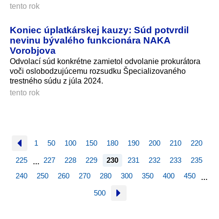
tento rok
Koniec úplatkárskej kauzy: Súd potvrdil
nevinu bývalého funkcionára NAKA
Vorobjova
Odvolací súd konkrétne zamietol odvolanie prokurátora
voči oslobodzujúcemu rozsudku Špecializovaného
trestného súdu z júla 2024.
tento rok
1
50
100
150
180
190
200
210
220
225
227
228
229
230
231
232
233
235
…
240
250
260
270
280
300
350
400
450
…
500