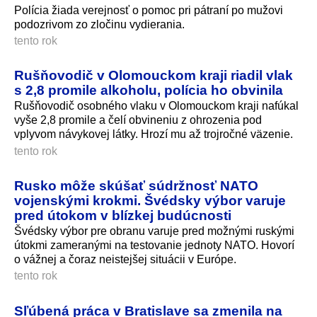
Polícia žiada verejnosť o pomoc pri pátraní po mužovi
podozrivom zo zločinu vydierania.
tento rok
Rušňovodič v Olomouckom kraji riadil vlak
s 2,8 promile alkoholu, polícia ho obvinila
Rušňovodič osobného vlaku v Olomouckom kraji nafúkal
vyše 2,8 promile a čelí obvineniu z ohrozenia pod
vplyvom návykovej látky. Hrozí mu až trojročné väzenie.
tento rok
Rusko môže skúšať súdržnosť NATO
vojenskými krokmi. Švédsky výbor varuje
pred útokom v blízkej budúcnosti
Švédsky výbor pre obranu varuje pred možnými ruskými
útokmi zameranými na testovanie jednoty NATO. Hovorí
o vážnej a čoraz neistejšej situácii v Európe.
tento rok
Sľúbená práca v Bratislave sa zmenila na