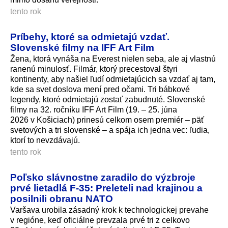
tento rok
Príbehy, ktoré sa odmietajú vzdať.
Slovenské filmy na IFF Art Film
Žena, ktorá vynáša na Everest nielen seba, ale aj vlastnú
ranenú minulosť. Filmár, ktorý precestoval štyri
kontinenty, aby našiel ľudí odmietajúcich sa vzdať aj tam,
kde sa svet doslova mení pred očami. Tri bábkové
legendy, ktoré odmietajú zostať zabudnuté. Slovenské
filmy na 32. ročníku IFF Art Film (19. – 25. júna
2026 v Košiciach) prinesú celkom osem premiér – päť
svetových a tri slovenské – a spája ich jedna vec: ľudia,
ktorí to nevzdávajú.
tento rok
Poľsko slávnostne zaradilo do výzbroje
prvé lietadlá F-35: Preleteli nad krajinou a
posilnili obranu NATO
Varšava urobila zásadný krok k technologickej prevahe
v regióne, keď oficiálne prevzala prvé tri z celkovo