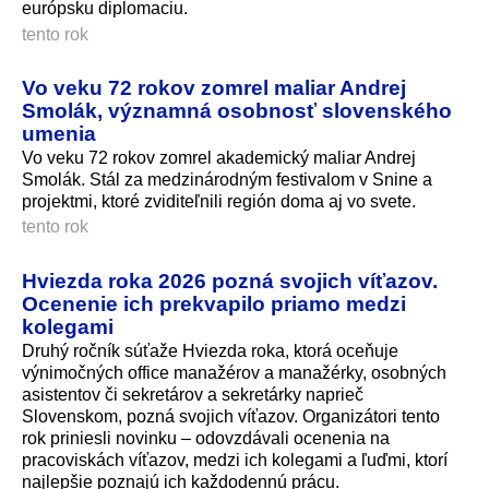
európsku diplomaciu.
tento rok
Vo veku 72 rokov zomrel maliar Andrej
Smolák, významná osobnosť slovenského
umenia
Vo veku 72 rokov zomrel akademický maliar Andrej
Smolák. Stál za medzinárodným festivalom v Snine a
projektmi, ktoré zviditeľnili región doma aj vo svete.
tento rok
Hviezda roka 2026 pozná svojich víťazov.
Ocenenie ich prekvapilo priamo medzi
kolegami
Druhý ročník súťaže Hviezda roka, ktorá oceňuje
výnimočných office manažérov a manažérky, osobných
asistentov či sekretárov a sekretárky naprieč
Slovenskom, pozná svojich víťazov. Organizátori tento
rok priniesli novinku – odovzdávali ocenenia na
pracoviskách víťazov, medzi ich kolegami a ľuďmi, ktorí
najlepšie poznajú ich každodennú prácu.