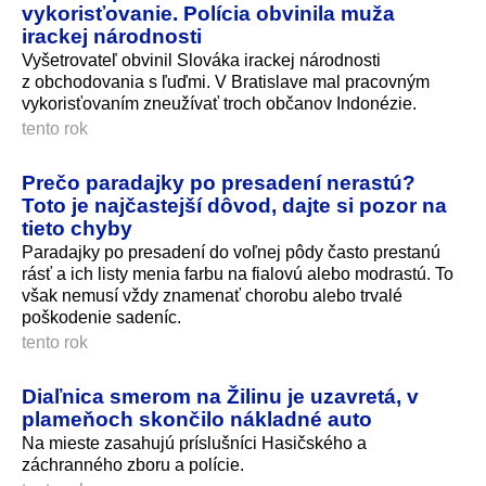
vykorisťovanie. Polícia obvinila muža
irackej národnosti
Vyšetrovateľ obvinil Slováka irackej národnosti
z obchodovania s ľuďmi. V Bratislave mal pracovným
vykorisťovaním zneužívať troch občanov Indonézie.
tento rok
Prečo paradajky po presadení nerastú?
Toto je najčastejší dôvod, dajte si pozor na
tieto chyby
Paradajky po presadení do voľnej pôdy často prestanú
rásť a ich listy menia farbu na fialovú alebo modrastú. To
však nemusí vždy znamenať chorobu alebo trvalé
poškodenie sadeníc.
tento rok
Diaľnica smerom na Žilinu je uzavretá, v
plameňoch skončilo nákladné auto
Na mieste zasahujú príslušníci Hasičského a
záchranného zboru a polície.