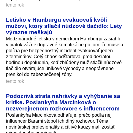
tento rok
Letisko v Hamburgu evakuovali kvôli
mužovi, ktorý stlačil núdzové tlačidlo: Lety
výrazne meškajú
Medzinárodné letisko v nemeckom Hamburgu zasiahli
v piatok vážne dopravné komplikácie po tom, čo musela
polícia pre bezpečnostný incident evakuovať jeden
z terminálov. Celý chaos odštartoval pred desiatou
hodinou dopoludnia, keď zblúdený muž stlačil núdzové
tlačidlo otvárajúce únikové východy a neoprávnene
prenikol do zabezpečenej zóny.
tento rok
Podozrivá strata nahrávky a vyhýbanie sa
kritike. Poslankyňa Marcinková o
nezverejnenom rozhovore s influencerom
Poslankyňa Marcinková odhaľuje, prečo podľa nej
influencer Barami stopol ich dlhý rozhovor. Téma
novinárskej profesionality a citlivé kauzy mali zostať
mimo dosahu verejnosti.