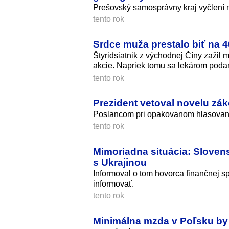
Prešovský samosprávny kraj vyčlení n
tento rok
Srdce muža prestalo biť na 4
Štyridsiatnik z východnej Číny zažil
akcie. Napriek tomu sa lekárom podar
tento rok
Prezident vetoval novelu zák
Poslancom pri opakovanom hlasovaní 
tento rok
Mimoriadna situácia: Slove
s Ukrajinou
Informoval o tom hovorca finančnej s
informovať.
tento rok
Minimálna mzda v Poľsku by 