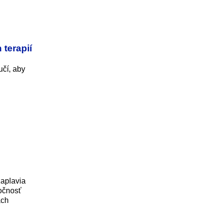
terapií
čí, aby
zaplavia
ločnosť
ách