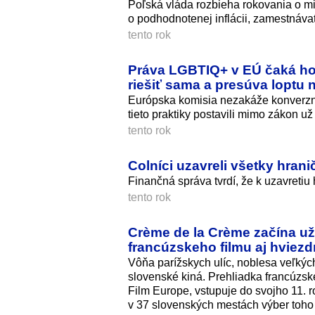
Poľská vláda rozbieha rokovania o m
o podhodnotenej inflácii, zamestnávat
tento rok
Práva LGBTIQ+ v EÚ čaká ho
riešiť sama a presúva loptu n
Európska komisia nezakáže konverznú
tieto praktiky postavili mimo zákon už
tento rok
Colníci uzavreli všetky hran
Finančná správa tvrdí, že k uzavreti
tento rok
Crème de la Crème začína už 
francúzskeho filmu aj hviez
Vôňa parížskych ulíc, noblesa veľký
slovenské kiná. Prehliadka francúzsk
Film Europe, vstupuje do svojho 11. 
v 37 slovenských mestách výber toho 