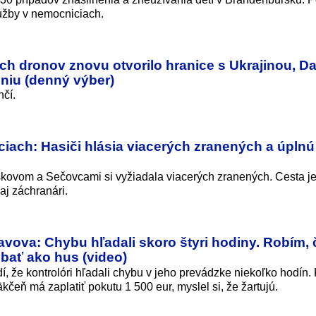
užby v nemocniciach.
h dronov znovu otvorilo hranice s Ukrajinou, Da
niu (denný výber)
čí.
ach: Hasiči hlásia viacerých zranených a úplnú
vom a Sečovcami si vyžiadala viacerých zranených. Cesta je
aj záchranári.
avova: Chybu hľadali skoro štyri hodiny. Robím, 
bať ako hus (video)
í, že kontrolóri hľadali chybu v jeho prevádzke niekoľko hodín
čeň má zaplatiť pokutu 1 500 eur, myslel si, že žartujú.