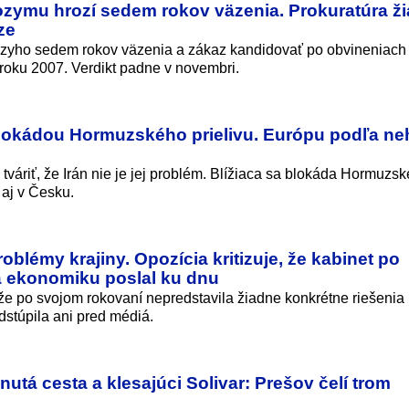
zymu hrozí sedem rokov väzenia. Prokuratúra ž
ze
ozyho sedem rokov väzenia a zákaz kandidovať po obvineniach
roku 2007. Verdikt padne v novembri.
blokádou Hormuzského prielivu. Európu podľa ne
váriť, že Irán nie je jej problém. Blížiaca sa blokáda Hormuzs
 aj v Česku.
roblémy krajiny. Opozícia kritizuje, že kabinet po
a ekonomiku poslal ku dnu
, že po svojom rokovaní nepredstavila žiadne konkrétne riešenia
stúpila ani pred médiá.
utá cesta a klesajúci Solivar: Prešov čelí trom