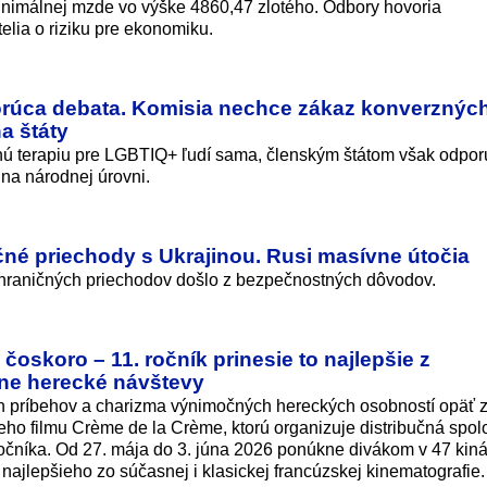
inimálnej mzde vo výške 4860,47 zlotého. Odbory hovoria
elia o riziku pre ekonomiku.
rúca debata. Komisia nechce zákaz konverzných 
a štáty
 terapiu pre LGBTIQ+ ľudí sama, členským štátom však odporu
 na národnej úrovni.
ičné priechody s Ukrajinou. Rusi masívne útočia
u hraničných priechodov došlo z bezpečnostných dôvodov.
čoskoro – 11. ročník prinesie to najlepšie z
dne herecké návštevy
ch príbehov a charizma výnimočných hereckých osobností opäť 
eho filmu Crème de la Crème, ktorú organizuje distribučná spo
ročníka. Od 27. mája do 3. júna 2026 ponúkne divákom v 47 kin
najlepšieho zo súčasnej i klasickej francúzskej kinematografie.