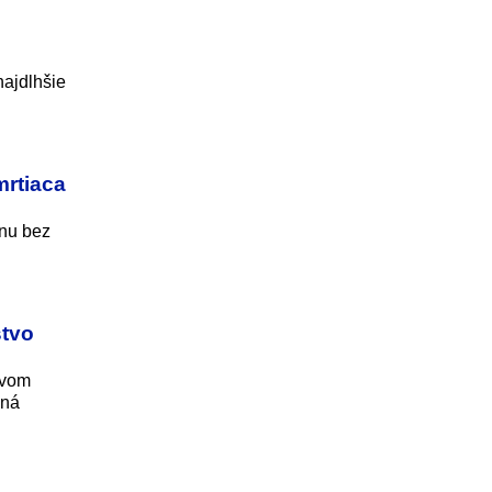
najdlhšie
mrtiaca
jnu bez
stvo
tvom
dná