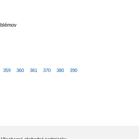
oblémov
359
360
361
370
380
390
Všeobecné obchodné podmienky