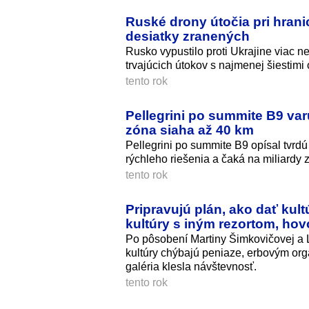
Ruské drony útočia pri hrani
desiatky zranených
Rusko vypustilo proti Ukrajine viac n
trvajúcich útokov s najmenej šiestimi
tento rok
Pellegrini po summite B9 var
zóna siaha až 40 km
Pellegrini po summite B9 opísal tvrdú
rýchleho riešenia a čaká na miliardy 
tento rok
Pripravujú plán, ako dať kult
kultúry s iným rezortom, hov
Po pôsobení Martiny Šimkovičovej a 
kultúry chýbajú peniaze, erbovým o
galéria klesla návštevnosť.
tento rok