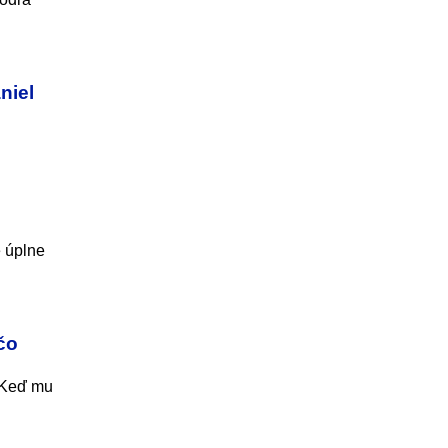
niel
 úplne
čo
. Keď mu