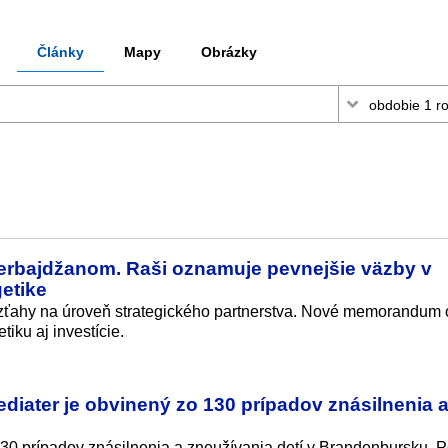
Články
Mapy
Obrázky
erbajdžanom. Raši oznamuje pevnejšie väzby v
etike
zťahy na úroveň strategického partnerstva. Nové memorandum 
tiku aj investície.
ediater je obvinený zo 130 prípadov znásilnenia 
30 prípadov znásilnenia a zneužívania detí v Brandenbursku. 