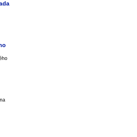
iada
ho
kého
 na