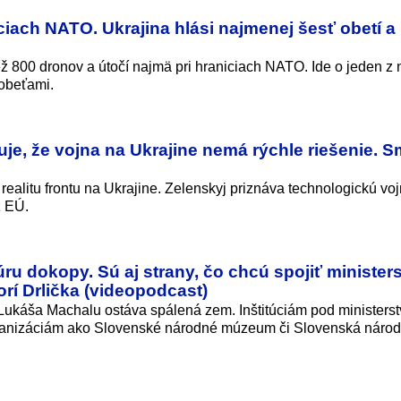
ciach NATO. Ukrajina hlási najmenej šesť obetí a
ež 800 dronov a útočí najmä pri hraniciach NATO. Ide o jeden z 
 obeťami.
uje, že vojna na Ukrajine nemá rýchle riešenie. S
 realitu frontu na Ukrajine. Zelenskyj priznáva technologickú vo
z EÚ.
úru dokopy. Sú aj strany, čo chcú spojiť minister
orí Drlička (videopodcast)
Lukáša Machalu ostáva spálená zem. Inštitúciám pod ministers
rganizáciám ako Slovenské národné múzeum či Slovenská náro