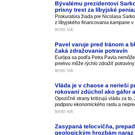
Bývalému prezidentovi Sarko
prísny trest za líbyjské penia
Prokuratúra žiada pre Nicolasa Sark
z líbyjského financovania kampane v 
tento rok
Pavel varuje pred Iránom a 
čaká zdražovanie potravín
Európa sa podľa Petra Pavla nemôže t
prielivu môže rýchlo zdražiť potraviny
tento rok
Vláda je v chaose a nerieši p
rokovaní zdúchol ako gáfor 
Opozičné strany kritizujú vládu za to
podporu ekonomického rastu a nepred
tento rok
Zasypaná telocvičňa, prepadn
geologickým hrozbám naraz