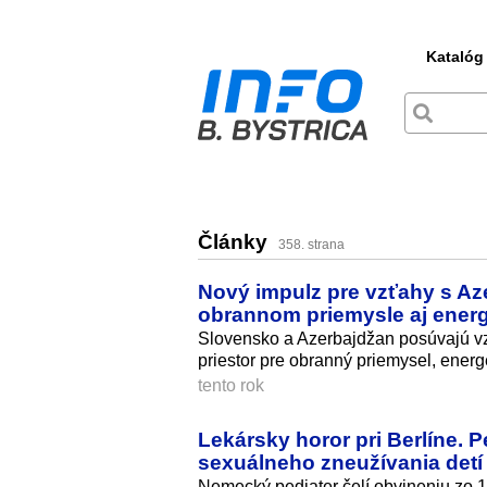
Katalóg
Články
358. strana
Nový impulz pre vzťahy s Az
obrannom priemysle aj energ
Slovensko a Azerbajdžan posúvajú v
priestor pre obranný priemysel, energe
tento rok
Lekársky horor pri Berlíne. P
sexuálneho zneužívania detí
Nemecký pediater čelí obvineniu zo 1