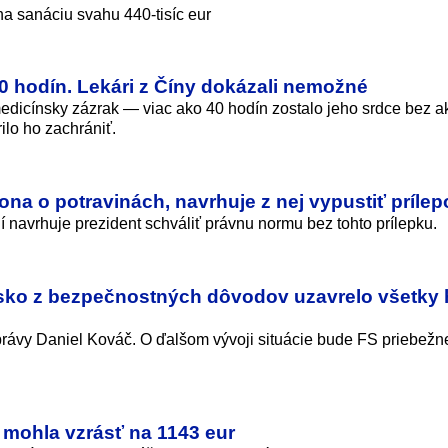
a sanáciu svahu 440-tisíc eur
0 hodín. Lekári z Číny dokázali nemožné
 medicínsky zázrak — viac ako 40 hodín zostalo jeho srdce bez a
ilo ho zachrániť.
ona o potravinách, navrhuje z nej vypustiť prílep
navrhuje prezident schváliť právnu normu bez tohto prílepku.
nsko z bezpečnostných dôvodov uzavrelo všetky 
právy Daniel Kováč. O ďalšom vývoji situácie bude FS priebežn
mohla vzrásť na 1143 eur