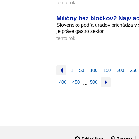
tento rok
Milióny bez bločkov? Najviac
Slovensko podľa úradov prichádza v 
je práve gastro sektor.
tento rok
1
50
100
150
200
250
400
450
500
…
Pridať firmu
Zmazať