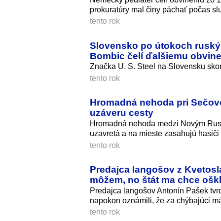
prokuratúry mal činy páchať počas sl
tento rok
Slovensko po útokoch ruskýc
Bombic čelí ďalšiemu obvine
Značka U. S. Steel na Slovensku skon
tento rok
Hromadná nehoda pri Sečovci
uzáveru cesty
Hromadná nehoda medzi Novým Rusko
uzavretá a na mieste zasahujú hasiči 
tento rok
Predajca langošov z Kvetosl
môžem, no štát ma chce oškl
Predajca langošov Antonín Pašek tvrd
napokon oznámili, že za chýbajúci mäk
tento rok