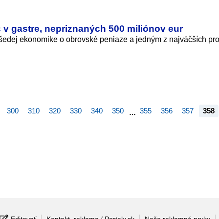
 v gastre, nepriznaných 500 miliónov eur
šedej ekonomike o obrovské peniaze a jedným z najväčších pr
300
310
320
330
340
350
355
356
357
358
…
Editovať
Kontakt, reklama / Portaly.sk
Naše reklamné prvky