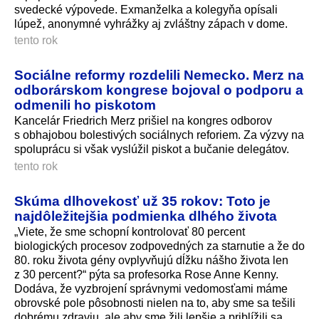
svedecké výpovede. Exmanželka a kolegyňa opísali
lúpež, anonymné vyhrážky aj zvláštny zápach v dome.
tento rok
Sociálne reformy rozdelili Nemecko. Merz na
odborárskom kongrese bojoval o podporu a
odmenili ho piskotom
Kancelár Friedrich Merz prišiel na kongres odborov
s obhajobou bolestivých sociálnych reforiem. Za výzvy na
spoluprácu si však vyslúžil piskot a bučanie delegátov.
tento rok
Skúma dlhovekosť už 35 rokov: Toto je
najdôležitejšia podmienka dlhého života
„Viete, že sme schopní kontrolovať 80 percent
biologických procesov zodpovedných za starnutie a že do
80. roku života gény ovplyvňujú dĺžku nášho života len
z 30 percent?“ pýta sa profesorka Rose Anne Kenny.
Dodáva, že vyzbrojení správnymi vedomosťami máme
obrovské pole pôsobnosti nielen na to, aby sme sa tešili
dobrému zdraviu, ale aby sme žili lepšie a priblížili sa