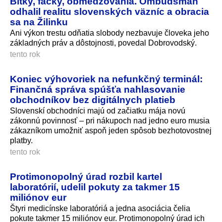
Bitky, facky, obmedzovania. Ombudsman
odhalil realitu slovenských väzníc a obracia
sa na Žilinku
Ani výkon trestu odňatia slobody nezbavuje človeka jeho
základných práv a dôstojnosti, povedal Dobrovodský.
tento rok
Koniec výhovoriek na nefunkčný terminál:
Finančná správa spúšťa nahlasovanie
obchodníkov bez digitálnych platieb
Slovenskí obchodníci majú od začiatku mája novú
zákonnú povinnosť – pri nákupoch nad jedno euro musia
zákazníkom umožniť aspoň jeden spôsob bezhotovostnej
platby.
tento rok
Protimonopolný úrad rozbil kartel
laboratórií, udelil pokuty za takmer 15
miliónov eur
Štyri medicínske laboratóriá a jedna asociácia čelia
pokute takmer 15 miliónov eur. Protimonopolný úrad ich