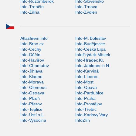
Info-Ružomberok
Info-Slovensko
Info-Trenčín
Info-Trnava
Info-Žilina
Info-Zvolen
Atlasfirem.info
Info-M. Boleslav
Info-Brno.cz
Info-Budějovice
Info-Čechy
Info-Česká Lípa
Info-Děčín
InfoFrýdek-Místek
Info-Havířov
Info-Hradec Kr.
Info-Chomutov
Info-Jablonec n.N.
Info-Jihlava
Info-Karviná
Info-Kladno
Info-Liberec
Info-Morava
Info-Most
Info-Olomouc
Info-Opava
Info-Ostrava
Info-Pardubice
Info-Plzeň
Info-Praha
Info-Přerov
Info-Prostějov
Info-Teplice
Info-Třebíč
Info-Ústí n.L.
Info-Karlovy Vary
Info-Vysočina
InfoZlín