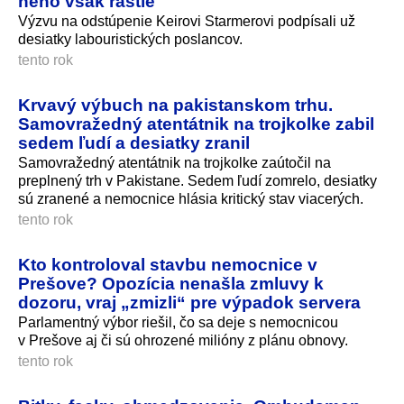
neho však rastie
Výzvu na odstúpenie Keirovi Starmerovi podpísali už
desiatky labouristických poslancov.
tento rok
Krvavý výbuch na pakistanskom trhu.
Samovražedný atentátnik na trojkolke zabil
sedem ľudí a desiatky zranil
Samovražedný atentátnik na trojkolke zaútočil na
preplnený trh v Pakistane. Sedem ľudí zomrelo, desiatky
sú zranené a nemocnice hlásia kritický stav viacerých.
tento rok
Kto kontroloval stavbu nemocnice v
Prešove? Opozícia nenašla zmluvy k
dozoru, vraj „zmizli“ pre výpadok servera
Parlamentný výbor riešil, čo sa deje s nemocnicou
v Prešove aj či sú ohrozené milióny z plánu obnovy.
tento rok