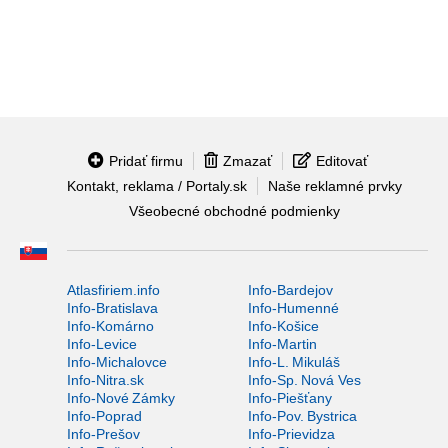
Pridať firmu
Zmazať
Editovať
Kontakt, reklama / Portaly.sk
Naše reklamné prvky
Všeobecné obchodné podmienky
Atlasfiriem.info
Info-Bardejov
Info-Bratislava
Info-Humenné
Info-Komárno
Info-Košice
Info-Levice
Info-Martin
Info-Michalovce
Info-L. Mikuláš
Info-Nitra.sk
Info-Sp. Nová Ves
Info-Nové Zámky
Info-Piešťany
Info-Poprad
Info-Pov. Bystrica
Info-Prešov
Info-Prievidza