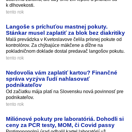
k dlhovekosti.
tento rok
Langoše s príchuťou mastnej pokuty.
Stánkar musel zaplatiť za blok bez diakritiky
Malá prevádzka v Kvetoslavove čelila prísnej pokute od
kontrolórov. Za chýbajúce mäkčene a dĺžne na
pokladničnom doklade dostal predavač langošov pokutu.
tento rok
Nedovolia vám zaplatiť kartou? Finančné
správa vyzýva ľudí nahlasovať
podnikateľov
Od začiatku mája platí na Slovensku nová povinnosť pre
podnikateľov.
tento rok
Miliónové pokuty pre laboratóriá. Dohodli si
ceny za PCR testy, MOM, či Covid passy
Protimonopolný úrad odhalil kartel laboratórií už