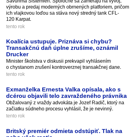
Savunma Sistemleri. Spoločne sa zamerajú na vývoj,
výrobu a predaj moderných obrnených platforiem, pričom
ich vlajkovou loďou sa stáva nový stredný tank CFL-
120 Karpat.
tento rok
Koalícia ustupuje. Priznáva si chybu?
Transakčnú daň úplne zrušíme, oznámil
Drucker
Minister školstva v diskusii prekvapil vyhlásením
o chystanom zrušení kontroverznej transakčnej dane.
tento rok
Exmanželka Ernesta Valka opísala, ako s
dcérou objavili telo zavraždeného právnika
Obžalovaný z vraždy advokáta je Jozef Radič, ktorý na
začiatku súdneho procesu vyhlásil, že je nevinný.
tento rok
Britský premiér odmieta odstúpiť. Tlak na