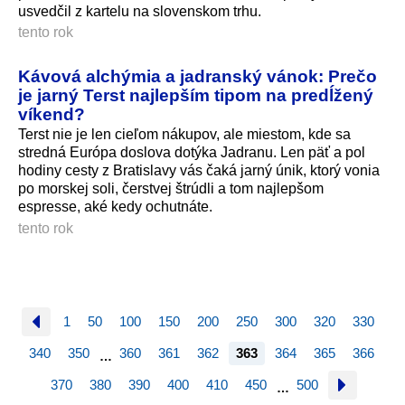
usvedčil z kartelu na slovenskom trhu.
tento rok
Kávová alchýmia a jadranský vánok: Prečo
je jarný Terst najlepším tipom na predĺžený
víkend?
Terst nie je len cieľom nákupov, ale miestom, kde sa
stredná Európa doslova dotýka Jadranu. Len päť a pol
hodiny cesty z Bratislavy vás čaká jarný únik, ktorý vonia
po morskej soli, čerstvej štrúdli a tom najlepšom
espresse, aké kedy ochutnáte.
tento rok
1
50
100
150
200
250
300
320
330
340
350
360
361
362
363
364
365
366
…
370
380
390
400
410
450
500
…