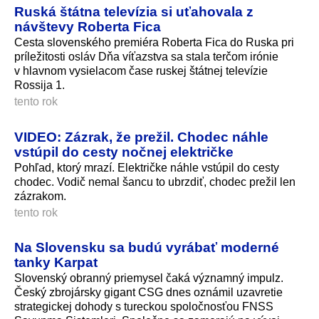
Ruská štátna televízia si uťahovala z
návštevy Roberta Fica
Cesta slovenského premiéra Roberta Fica do Ruska pri
príležitosti osláv Dňa víťazstva sa stala terčom irónie
v hlavnom vysielacom čase ruskej štátnej televízie
Rossija 1.
tento rok
VIDEO: Zázrak, že prežil. Chodec náhle
vstúpil do cesty nočnej električke
Pohľad, ktorý mrazí. Električke náhle vstúpil do cesty
chodec. Vodič nemal šancu to ubrzdiť, chodec prežil len
zázrakom.
tento rok
Na Slovensku sa budú vyrábať moderné
tanky Karpat
Slovenský obranný priemysel čaká významný impulz.
Český zbrojársky gigant CSG dnes oznámil uzavretie
strategickej dohody s tureckou spoločnosťou FNSS