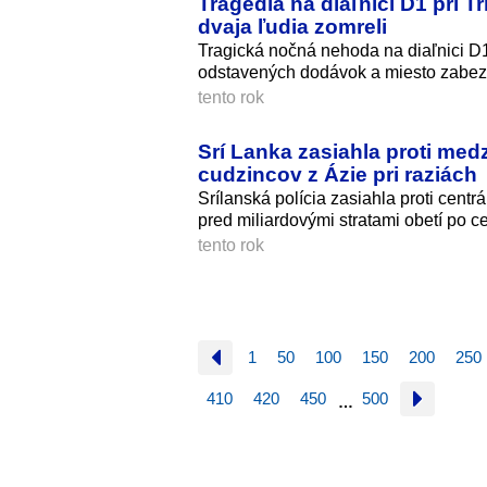
Tragédia na diaľnici D1 pri 
dvaja ľudia zomreli
Tragická nočná nehoda na diaľnici D1
odstavených dodávok a miesto zabez
tento rok
Srí Lanka zasiahla proti me
cudzincov z Ázie pri raziách
Srílanská polícia zasiahla proti cen
pred miliardovými stratami obetí po c
tento rok
1
50
100
150
200
250
410
420
450
500
…