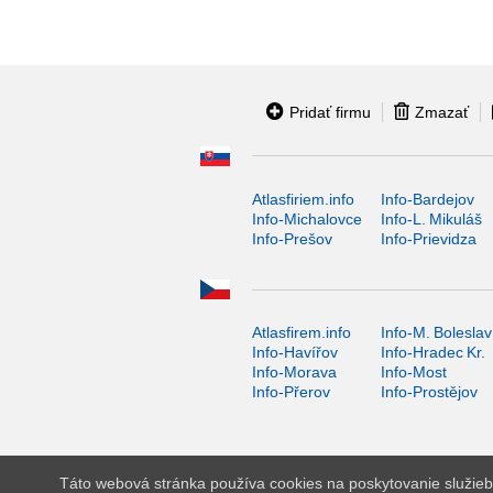
Pridať firmu
Zmazať
Atlasfiriem.info
Info-Bardejov
Info-Michalovce
Info-L. Mikuláš
Info-Prešov
Info-Prievidza
Atlasfirem.info
Info-M. Boleslav
Info-Havířov
Info-Hradec Kr.
Info-Morava
Info-Most
Info-Přerov
Info-Prostějov
Táto webová stránka používa cookies na poskytovanie služieb,