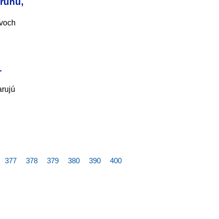
pruhu,
dvoch
1
arujú
377
378
379
380
390
400