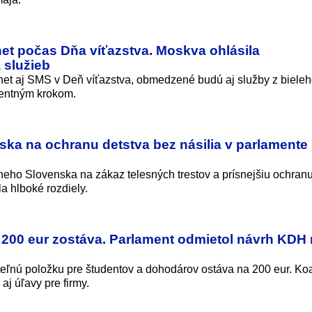
et počas Dňa víťazstva. Moskva ohlásila
 služieb
et aj SMS v Deň víťazstva, obmedzené budú aj služby z biele
entným krokom.
ka na ochranu detstva bez násilia v parlamente
eho Slovenska na zákaz telesných trestov a prísnejšiu ochranu
a hlboké rozdiely.
op 200 eur zostáva. Parlament odmietol návrh KDH
eľnú položku pre študentov a dohodárov ostáva na 200 eur. Koa
j úľavy pre firmy.