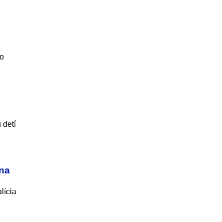
ho
 detí
 na
lícia