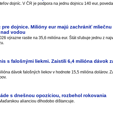
eľov dojníc. V ČR je podpora na jednu dojnicu 140 eur, poveda
pre dojnice. Milióny eur majú zachrániť mliečnu
v nad vodou
6 výrazne rastie na 35,6 milióna eur. Štát sľubuje jednu z naj
zu.
is s falošnými liekmi. Zaistili 6,4 milióna dávok z
4 milióna dávok falošných liekov v hodnote 15,5 milióna dolárov. 
pov.
vláde s dnešnou opozíciou, rozbehol rokovania
Maďarskou alianciou dlhodobo dištancuje.