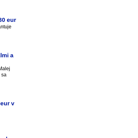
80 eur
antuje
lmi a
Malej
 sa
 eur v