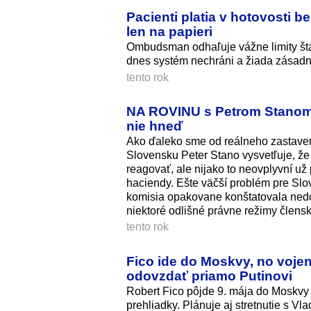
Pacienti platia v hotovosti 
len na papieri
Ombudsman odhaľuje vážne limity štát
dnes systém nechráni a žiada zásad
tento rok
NA ROVINU s Petrom Stanom 
nie hneď
Ako ďaleko sme od reálneho zastave
Slovensku Peter Stano vysvetľuje, ž
reagovať, ale nijako to neovplyvní u
haciendy. Ešte väčší problém pre Slo
komisia opakovane konštatovala nedost
niektoré odlišné právne režimy člensk
tento rok
Fico ide do Moskvy, no voje
odovzdať priamo Putinovi
Robert Fico pôjde 9. mája do Moskvy u
prehliadky. Plánuje aj stretnutie s V