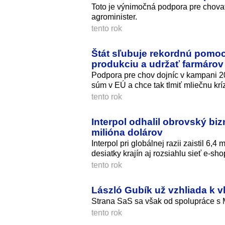
Toto je výnimočná podpora pre chovat
agrominister.
tento rok
Štát sľubuje rekordnú pomoc 
produkciu a udržať farmáro
Podpora pre chov dojníc v kampani 202
súm v EÚ a chce tak tlmiť mliečnu krí
tento rok
Interpol odhalil obrovský bizn
milióna dolárov
Interpol pri globálnej razii zaistil 6,
desiatky krajín aj rozsiahlu sieť e-sho
tento rok
László Gubík už vzhliada k 
Strana SaS sa však od spolupráce s 
tento rok