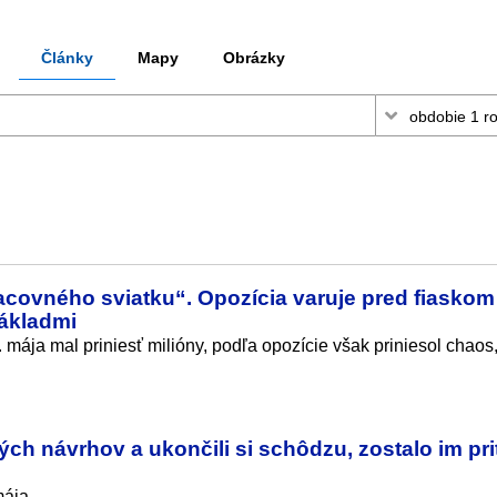
Články
Mapy
Obrázky
acovného sviatku“. Opozícia varuje pred fiaskom
nákladmi
mája mal priniesť milióny, podľa opozície však priniesol chaos
.
ých návrhov a ukončili si schôdzu, zostalo im pr
mája.