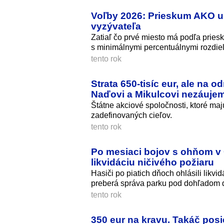
Voľby 2026: Prieskum AKO uk
vyzývateľa
Zatiaľ čo prvé miesto má podľa pries
s minimálnymi percentuálnymi rozdiel
tento rok
Strata 650-tisíc eur, ale na 
Naďovi a Mikulcovi nezáujem
Štátne akciové spoločnosti, ktoré maj
zadefinovaných cieľov.
tento rok
Po mesiaci bojov s ohňom v Č
likvidáciu ničivého požiaru
Hasiči po piatich dňoch ohlásili likv
preberá správa parku pod dohľadom 
tento rok
350 eur na kravu. Takáč pos