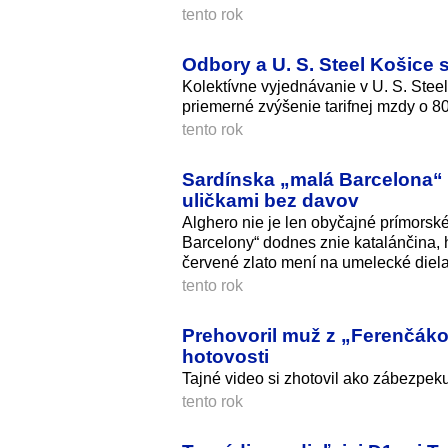
tento rok
Odbory a U. S. Steel Košice 
Kolektívne vyjednávanie v U. S. Stee
priemerné zvýšenie tarifnej mzdy o 8
tento rok
Sardínska „malá Barcelona“ l
uličkami bez davov
Alghero nie je len obyčajné prímorské 
Barcelony“ dodnes znie katalánčina, 
červené zlato mení na umelecké diela
tento rok
Prehovoril muž z „Ferenčákove
hotovosti
Tajné video si zhotovil ako zábezpeku
tento rok