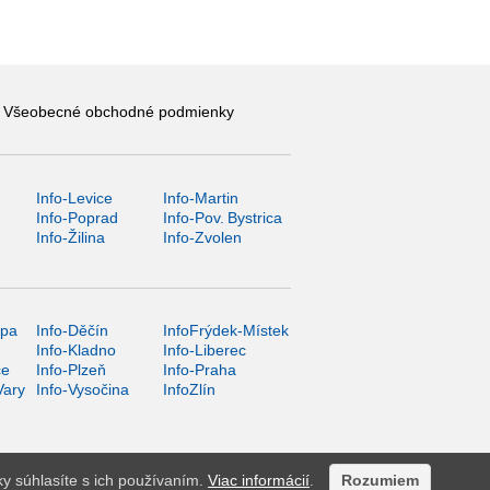
Všeobecné obchodné podmienky
Info-Levice
Info-Martin
y
Info-Poprad
Info-Pov. Bystrica
Info-Žilina
Info-Zvolen
ípa
Info-Děčín
InfoFrýdek-Místek
Info-Kladno
Info-Liberec
ce
Info-Plzeň
Info-Praha
Vary
Info-Vysočina
InfoZlín
ky súhlasíte s ich používaním.
Viac informácií
.
Rozumiem