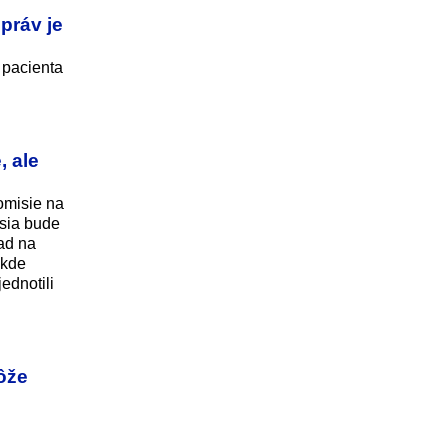
práv je
 pacienta
 ale
omisie na
sia bude
ad na
 kde
ednotili
ôže