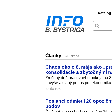
Katalóg
Články
376. strana
Chaos okolo 8. mája ako „pr
konsolidácie a zbytočnými 
Zrušený deň pracovného pokoja na 8. 
navyše a slabý prínos pre ekonomiku
tento rok
Poslanci odmietli 20 opozičn
bodov
Ďalšia riadna schôdza sa začne 26. 