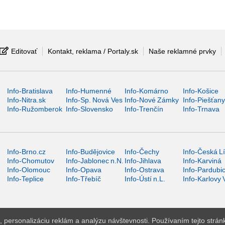
Editovať
Kontakt, reklama / Portaly.sk
Naše reklamné prvky
Info-Bratislava
Info-Humenné
Info-Komárno
Info-Košice
Info-Nitra.sk
Info-Sp. Nová Ves
Info-Nové Zámky
Info-Piešťan
Info-Ružomberok
Info-Slovensko
Info-Trenčín
Info-Trnava
Info-Brno.cz
Info-Budějovice
Info-Čechy
Info-Česká L
Info-Chomutov
Info-Jablonec n.N.
Info-Jihlava
Info-Karviná
Info-Olomouc
Info-Opava
Info-Ostrava
Info-Pardubi
Info-Teplice
Info-Třebíč
Info-Ústí n.L.
Info-Karlovy 
 personalizáciu reklám a analýzu návštevnosti. Používaním tejto strán