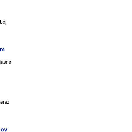
úboj
om
 jasne
teraz
nov