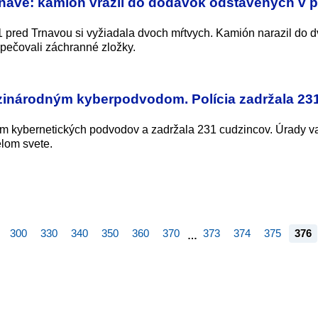
Trnave: kamión vrazil do dodávok odstavených v 
 pred Trnavou si vyžiadala dvoch mŕtvych. Kamión narazil do 
pečovali záchranné zložky.
dzinárodným kyberpodvodom. Polícia zadržala 23
trám kybernetických podvodov a zadržala 231 cudzincov. Úrady v
elom svete.
300
330
340
350
360
370
373
374
375
376
…