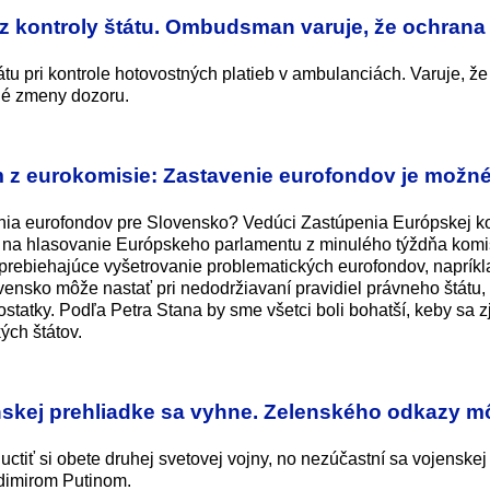
bez kontroly štátu. Ombudsman varuje, že ochrana 
u pri kontrole hotovostných platieb v ambulanciách. Varuje, že
né zmeny dozoru.
z eurokomisie: Zastavenie eurofondov je možné,
nia eurofondov pre Slovensko? Vedúci Zastúpenia Európskej k
e na hlasovanie Európskeho parlamentu z minulého týždňa komi
ž prebiehajúce vyšetrovanie problematických eurofondov, napríkl
vensko môže nastať pri nedodržiavaní pravidiel právneho štátu,
atky. Podľa Petra Stana by sme všetci boli bohatší, keby sa zj
ých štátov.
nskej prehliadke sa vyhne. Zelenského odkazy m
ctiť si obete druhej svetovej vojny, no nezúčastní sa vojenskej
ladimirom Putinom.