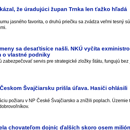
ázal, že úradujúci župan Trnka len ťažko hľadá
kumu jasného favorita, o druhú priečku sa zvádza veľmi tesný s
mi.
odmeny sa desaťtisíce našli. NKÚ vyčíta exministr
 o vlastné podniky
ú zabezpečovať servis pre strategické zložky štátu, fungujú bez
eskom Švajčiarsku prišla úľava. Hasiči ohlásili
idáciu požiaru v NP České Švajčiarsko a znížili poplach. Územie 
dobrovoľníkov.
iela chovateľom dojníc ďalších skoro osem milió