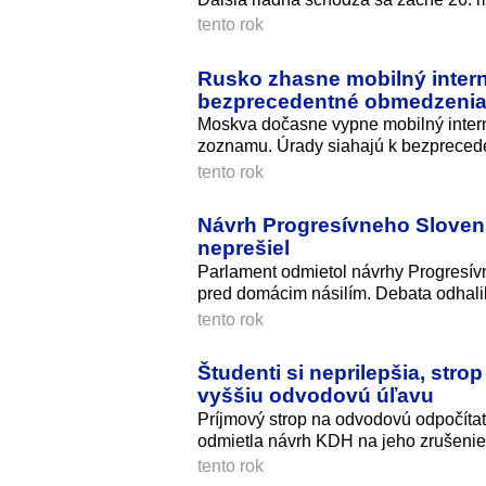
tento rok
Rusko zhasne mobilný intern
bezprecedentné obmedzenia
Moskva dočasne vypne mobilný intern
zoznamu. Úrady siahajú k bezpreced
tento rok
Návrh Progresívneho Slovens
neprešiel
Parlament odmietol návrhy Progresívn
pred domácim násilím. Debata odhalil
tento rok
Študenti si neprilepšia, str
vyššiu odvodovú úľavu
Príjmový strop na odvodovú odpočítat
odmietla návrh KDH na jeho zrušenie a
tento rok