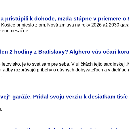
sa pristúpili k dohode, mzda stúpne v priemere o 
l Košice prinieslo zlom. Nová zmluva na roky 2026 až 2030 gar
0 eur mesačne.
en 2 hodiny z Bratislavy? Alghero vás očarí kora
letovisko, je to svet sám pre seba. V uličkách tejto sardínskej „
hradby rozprávajú príbehy o dávnych dobyvateľoch a v dielňach
.
j“ garáže. Pridal svoju verziu k desiatkam tisíc
.