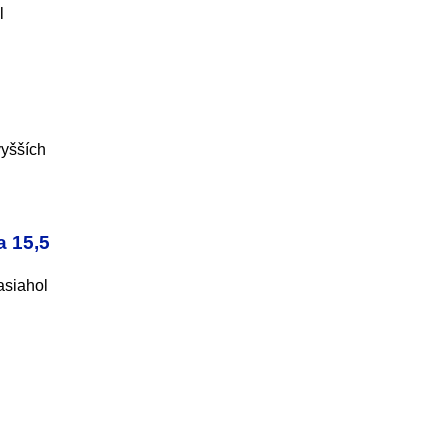
l
vyšších
a 15,5
Zasiahol