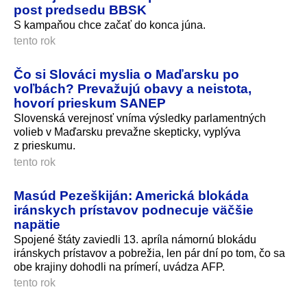
post predsedu BBSK
S kampaňou chce začať do konca júna.
tento rok
Čo si Slováci myslia o Maďarsku po
voľbách? Prevažujú obavy a neistota,
hovorí prieskum SANEP
Slovenská verejnosť vníma výsledky parlamentných
volieb v Maďarsku prevažne skepticky, vyplýva
z prieskumu.
tento rok
Masúd Pezeškiján: Americká blokáda
iránskych prístavov podnecuje väčšie
napätie
Spojené štáty zaviedli 13. apríla námornú blokádu
iránskych prístavov a pobrežia, len pár dní po tom, čo sa
obe krajiny dohodli na prímerí, uvádza AFP.
tento rok