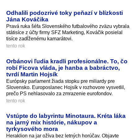
Odhalili podozrivé toky peňazí v blízkosti
Jána Kováčika
Pravá ruka šéfa Slovenského futbalového zväzu vybrala
státisíce z účty firmy SFZ Marketing, Kováčik posielal
tisíce zadĺženému kamarátovi.
tento rok
Orbánovi ľudia kradli profesionálne. To, čo
robí Ficova vláda, je hanba a babráctvo,
tvrdí Martin Hojsík
Európsky parlament žiada stopku pre miliardy pre
Slovensko. Europoslanec Hojsík v rozhovore vysvetlil,
prečo PS nehlasovalo za zmrazenie eurofondov.
tento rok
Vstúpte do labyrintu Minotaura. Kréta láka
na jarný mix histórie, nákupov a
tyrkysového mora
Heraklion na jar ožíva bez letných horúčav. Objavte