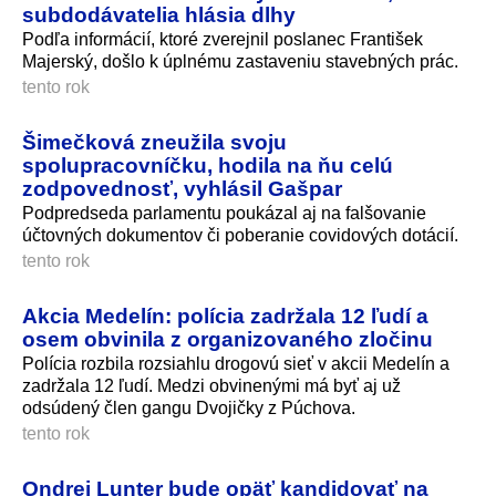
subdodávatelia hlásia dlhy
Podľa informácií, ktoré zverejnil poslanec František
Majerský, došlo k úplnému zastaveniu stavebných prác.
tento rok
Šimečková zneužila svoju
spolupracovníčku, hodila na ňu celú
zodpovednosť, vyhlásil Gašpar
Podpredseda parlamentu poukázal aj na falšovanie
účtovných dokumentov či poberanie covidových dotácií.
tento rok
Akcia Medelín: polícia zadržala 12 ľudí a
osem obvinila z organizovaného zločinu
Polícia rozbila rozsiahlu drogovú sieť v akcii Medelín a
zadržala 12 ľudí. Medzi obvinenými má byť aj už
odsúdený člen gangu Dvojičky z Púchova.
tento rok
Ondrej Lunter bude opäť kandidovať na