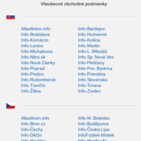
Všeobecné obchodné podmienky
Atlasfiriem.info
Info-Bardejov
Info-Bratislava
Info-Humenné
Info-Komárno
Info-Košice
Info-Levice
Info-Martin
Info-Michalovce
Info-L. Mikuláš
Info-Nitra.sk
Info-Sp. Nová Ves
Info-Nové Zámky
Info-Piešťany
Info-Poprad
Info-Pov. Bystrica
Info-Prešov
Info-Prievidza
Info-Ružomberok
Info-Slovensko
Info-Trenčín
Info-Trnava
Info-Žilina
Info-Zvolen
Atlasfirem.info
Info-M. Boleslav
Info-Brno.cz
Info-Budějovice
Info-Čechy
Info-Česká Lípa
Info-Děčín
InfoFrýdek-Místek
Info-Havířov
Info-Hradec Kr.