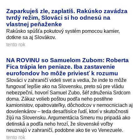
Zaparkuješ zle, zaplatíš. Rakúsko zavádza
tvrdý režim, Slováci si ho odnesú na
vlastnej peňaženke
Rakúsko spúšťa pokutový systém pomocou kamier,
dotkne sa aj Slovákov.
tento rok
NA ROVINU so Samuelom Zubom: Roberta
Fica trápia len peniaze. Iba zastavenie
eurofondov ho môže priviesť k rozumu
Slováci v zahraničí videli svet a vedia, že inde to môže
fungovať lepšie ako na Slovensku, preto sú pre vládu
nebezpeční, hovorí Samuel Zubo, šéf združenia Srdcom
doma. Zákaz volieb poštou podľa neho postihne
kamionistov, opatrovateľky, dôchodcov v nemocniciach aj
dovolenkárov – teda desaťtisíce ľudí, ktorí v skutočnosti
žijú na Slovensku. Argumentácia Smeru mu pripadá ako
detinská a podľa neho hrozí, že slovenské voľby
neuznajú v zahraničí, podobne ako tie vo Venezuele.
tento rok