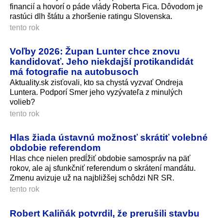
financií a hovorí o páde vlády Roberta Fica. Dôvodom je
rastúci dlh štátu a zhoršenie ratingu Slovenska.
tento rok
Voľby 2026: Župan Lunter chce znovu
kandidovať. Jeho niekdajší protikandidát
má fotografie na autobusoch
Aktuality.sk zisťovali, kto sa chystá vyzvať Ondreja
Luntera. Podporí Smer jeho vyzývateľa z minulých
volieb?
tento rok
Hlas žiada ústavnú možnosť skrátiť volebné
obdobie referendom
Hlas chce nielen predĺžiť obdobie samospráv na päť
rokov, ale aj sfunkčniť referendum o skrátení mandátu.
Zmenu avizuje už na najbližšej schôdzi NR SR.
tento rok
Robert Kaliňák potvrdil, že prerušili stavbu