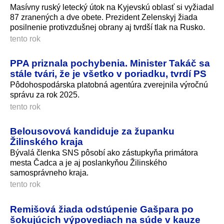
Masívny ruský letecký útok na Kyjevskú oblasť si vyžiadal
87 zranených a dve obete. Prezident Zelenskyj žiada
posilnenie protivzdušnej obrany aj tvrdší tlak na Rusko.
tento rok
PPA priznala pochybenia. Minister Takáč sa
stále tvári, že je všetko v poriadku, tvrdí PS
Pôdohospodárska platobná agentúra zverejnila výročnú
správu za rok 2025.
tento rok
Belousovová kandiduje za županku
Žilinského kraja
Bývalá členka SNS pôsobí ako zástupkyňa primátora
mesta Čadca a je aj poslankyňou Žilinského
samosprávneho kra­ja.
tento rok
Remišová žiada odstúpenie Gašpara po
šokujúcich výpovediach na súde v kauze