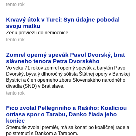
tento rok
Krvavý útok v Turci: Syn údajne pobodal
svoju matku
Ženu previezli do nemocnice.
tento rok
Zomrel operný spevák Pavol Dvorský, brat
slávneho tenora Petra Dvorského
Vo veku 71 rokov zomrel operný spevák a barytón Pavol
Dvorský, bývalý dlhoročný sólista Štátnej opery v Banskej
Bystrici a člen operného zboru Slovenského národného
divadla (SND) v Bratislave.
tento rok
Fico zvolal Pellegriniho a Rašiho: Koalíciou
otriasa spor o Tarabu, Danko žiada jeho
koniec
Stretnutie zvolal premiér, má sa konať po koaličnej rade a
po stretnutí s Dankom a Tarabom.