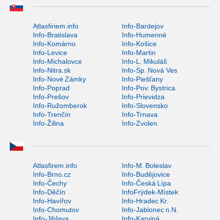
Atlasfiriem.info
Info-Bardejov
Info-Bratislava
Info-Humenné
Info-Komárno
Info-Košice
Info-Levice
Info-Martin
Info-Michalovce
Info-L. Mikuláš
Info-Nitra.sk
Info-Sp. Nová Ves
Info-Nové Zámky
Info-Piešťany
Info-Poprad
Info-Pov. Bystrica
Info-Prešov
Info-Prievidza
Info-Ružomberok
Info-Slovensko
Info-Trenčín
Info-Trnava
Info-Žilina
Info-Zvolen
Atlasfirem.info
Info-M. Boleslav
Info-Brno.cz
Info-Budějovice
Info-Čechy
Info-Česká Lípa
Info-Děčín
InfoFrýdek-Místek
Info-Havířov
Info-Hradec Kr.
Info-Chomutov
Info-Jablonec n.N.
Info-Jihlava
Info-Karviná