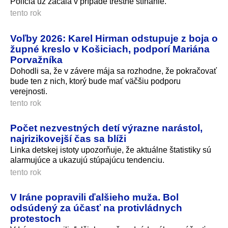
Polícia už začala v prípade trestné stíhanie.
tento rok
Voľby 2026: Karel Hirman odstupuje z boja o
župné kreslo v Košiciach, podporí Mariána
Porvažníka
Dohodli sa, že v závere mája sa rozhodne, že pokračovať
bude ten z nich, ktorý bude mať väčšiu podporu
verejnosti.
tento rok
Počet nezvestných detí výrazne narástol,
najrizikovejší čas sa blíži
Linka detskej istoty upozorňuje, že aktuálne štatistiky sú
alarmujúce a ukazujú stúpajúcu tendenciu.
tento rok
V Iráne popravili ďalšieho muža. Bol
odsúdený za účasť na protivládnych
protestoch