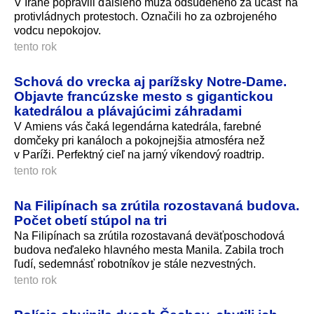
V Iráne popravili ďalšieho muža odsúdeného za účasť na
protivládnych protestoch. Označili ho za ozbrojeného
vodcu nepokojov.
tento rok
Schová do vrecka aj parížsky Notre-Dame.
Objavte francúzske mesto s gigantickou
katedrálou a plávajúcimi záhradami
V Amiens vás čaká legendárna katedrála, farebné
domčeky pri kanáloch a pokojnejšia atmosféra než
v Paríži. Perfektný cieľ na jarný víkendový roadtrip.
tento rok
Na Filipínach sa zrútila rozostavaná budova.
Počet obetí stúpol na tri
Na Filipínach sa zrútila rozostavaná deväťposchodová
budova neďaleko hlavného mesta Manila. Zabila troch
ľudí, sedemnásť robotníkov je stále nezvestných.
tento rok