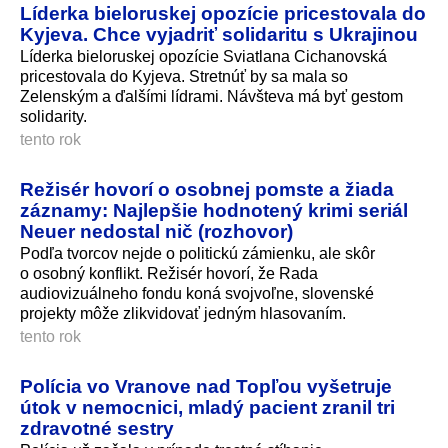
Líderka bieloruskej opozície pricestovala do
Kyjeva. Chce vyjadriť solidaritu s Ukrajinou
Líderka bieloruskej opozície Sviatlana Cichanovská
pricestovala do Kyjeva. Stretnúť by sa mala so
Zelenským a ďalšími lídrami. Návšteva má byť gestom
solidarity.
tento rok
Režisér hovorí o osobnej pomste a žiada
záznamy: Najlepšie hodnotený krimi seriál
Neuer nedostal nič (rozhovor)
Podľa tvorcov nejde o politickú zámienku, ale skôr
o osobný konflikt. Režisér hovorí, že Rada
audiovizuálneho fondu koná svojvoľne, slovenské
projekty môže zlikvidovať jedným hlasovaním.
tento rok
Polícia vo Vranove nad Topľou vyšetruje
útok v nemocnici, mladý pacient zranil tri
zdravotné sestry