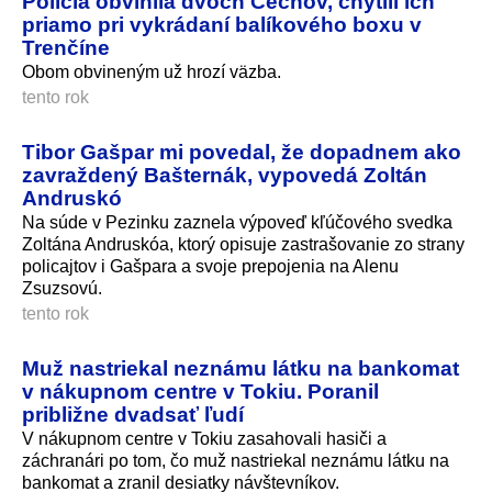
Polícia obvinila dvoch Čechov, chytili ich
priamo pri vykrádaní balíkového boxu v
Trenčíne
Obom obvineným už hrozí väzba.
tento rok
Tibor Gašpar mi povedal, že dopadnem ako
zavraždený Bašternák, vypovedá Zoltán
Andruskó
Na súde v Pezinku zaznela výpoveď kľúčového svedka
Zoltána Andruskóa, ktorý opisuje zastrašovanie zo strany
policajtov i Gašpara a svoje prepojenia na Alenu
Zsuzsovú.
tento rok
Muž nastriekal neznámu látku na bankomat
v nákupnom centre v Tokiu. Poranil
približne dvadsať ľudí
V nákupnom centre v Tokiu zasahovali hasiči a
záchranári po tom, čo muž nastriekal neznámu látku na
bankomat a zranil desiatky návštevníkov.