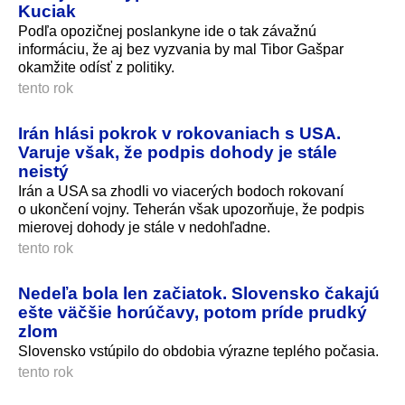
Kuciak
Podľa opozičnej poslankyne ide o tak závažnú
informáciu, že aj bez vyzvania by mal Tibor Gašpar
okamžite odísť z politiky.
tento rok
Irán hlási pokrok v rokovaniach s USA.
Varuje však, že podpis dohody je stále
neistý
Irán a USA sa zhodli vo viacerých bodoch rokovaní
o ukončení vojny. Teherán však upozorňuje, že podpis
mierovej dohody je stále v nedohľadne.
tento rok
Nedeľa bola len začiatok. Slovensko čakajú
ešte väčšie horúčavy, potom príde prudký
zlom
Slovensko vstúpilo do obdobia výrazne teplého počasia.
tento rok