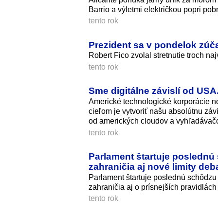
Barrio a výletmi električkou popri pob
tento rok
Prezident sa v pondelok zúča
Robert Fico zvolal stretnutie troch na
tento rok
Sme digitálne závislí od USA
Americké technologické korporácie ne
cieľom je vytvoriť našu absolútnu záv
od amerických cloudov a vyhľadávačov,
tento rok
Parlament štartuje poslednú
zahraničia aj nové limity deb
Parlament štartuje poslednú schôdzu
zahraničia aj o prísnejších pravidlác
tento rok