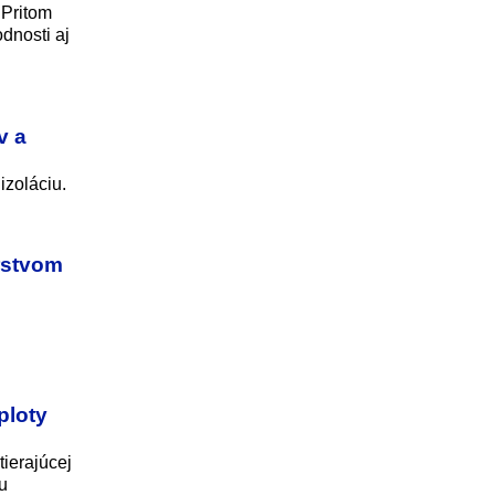
 Pritom
dnosti aj
v a
izoláciu.
erstvom
ploty
tierajúcej
u