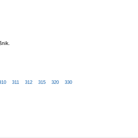
šnik.
310
311
312
315
320
330