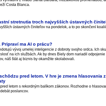
reží Costa Blanca.
stní stretnutia troch najvyšších ústavných činit
jvyšších ústavných činiteľov na pondelok, a to po skončení koali
. Pripraví ma AI o prácu?
dotujú vývoj umelej inteligencie z dobroty svojho srdca. Ich s
islosť na ich službách. Ak by dnes Biely dom nariadil odpojeni
 náš štát aj biznis by okamžite skolabovali.
 schôdzu pred letom. V hre je zmena hlasovania 
aty
 pred letom s rekordným balíkom zákonov. Rozhodne o hlasova
h debát poslancov.