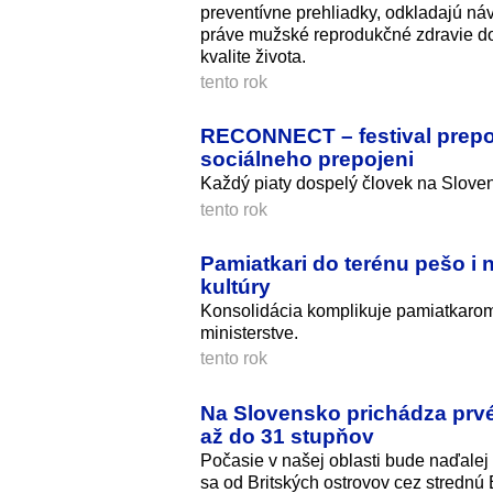
preventívne prehliadky, odkladajú náv
práve mužské reprodukčné zdravie do
kvalite života.
tento rok
RECONNECT – festival prepoj
sociálneho prepojeni
Každý piaty dospelý človek na Slovens
tento rok
Pamiatkari do terénu pešo i 
kultúry
Konsolidácia komplikuje pamiatkarom
ministerstve.
tento rok
Na Slovensko prichádza prvé
až do 31 stupňov
Počasie v našej oblasti bude naďalej 
sa od Britských ostrovov cez strednú