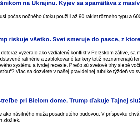
Orešnikom na Ukrajinu. Kyjev sa spamätáva z mas
usi počas nočného útoku použili až 90 rakiet rôzneho typu a 60
p riskuje všetko. Svet smeruje do pasce, z ktore
doteraz vyzeralo ako vzdialený konflikt v Perzskom zálive, sa 
dstavené rafinérie a zablokované tankery totiž neznamenajú le
lového systému a tvrdej recesie. Prečo sú svetové trhy slepé voč
sťou“? Viac sa dozviete v našej pravidelnej rubrike týždeň vo s
treľbe pri Bielom dome. Trump ďakuje Tajnej slu
me ako násilného muža posadnutého budovou. V príspevku chváli
 zložiek.