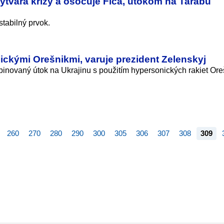
ytvára krízy a osočuje Fica, útokom na Tarabu
stabilný prvok.
ckými Orešnikmi, varuje prezident Zelenskyj
novaný útok na Ukrajinu s použitím hypersonických rakiet Ore
260
270
280
290
300
305
306
307
308
309