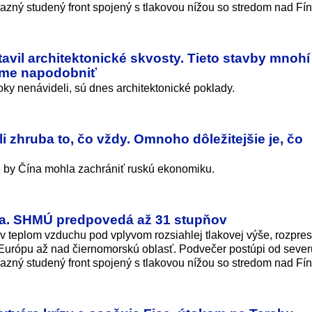
azný studený front spojený s tlakovou nížou so stredom nad Fí
tavil architektonické skvosty. Tieto stavby mnohí
ieme napodobniť
oky nenávideli, sú dnes architektonické poklady.
i zhruba to, čo vždy. Omnoho dôležitejšie je, čo
e by Čína mohla zachrániť ruskú ekonomiku.
a. SHMÚ predpovedá až 31 stupňov
v teplom vzduchu pod vplyvom rozsiahlej tlakovej výše, rozpres
 Európu až nad čiernomorskú oblasť. Podvečer postúpi od sever
azný studený front spojený s tlakovou nížou so stredom nad Fí