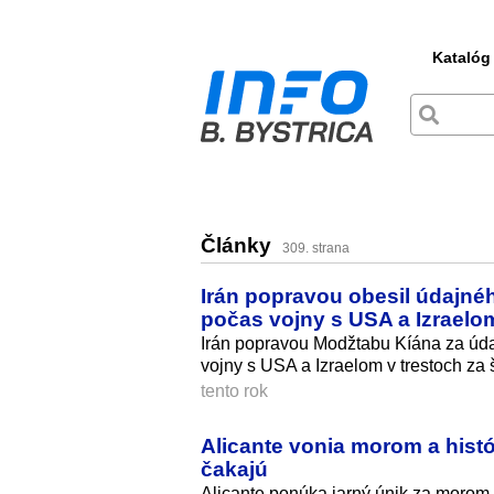
Katalóg
Články
309. strana
Irán popravou obesil údajnéh
počas vojny s USA a Izraelo
Irán popravou Modžtabu Kíána za údaj
vojny s USA a Izraelom v trestoch za 
tento rok
Alicante vonia morom a hist
čakajú
Alicante ponúka jarný únik za morom