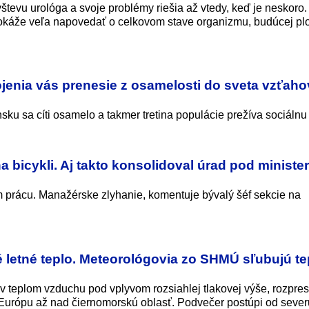
števu urológa a svoje problémy riešia až vtedy, keď je neskoro.
káže veľa napovedať o celkovom stave organizmu, budúcej plo
enia vás prenesie z osamelosti do sveta vzťaho
ku sa cíti osamelo a takmer tretina populácie prežíva sociálnu 
na bicykli. Aj takto konsolidoval úrad pod minist
 prácu. Manažérske zlyhanie, komentuje bývalý šéf sekcie na
 letné teplo. Meteorológovia zo SHMÚ sľubujú te
v teplom vzduchu pod vplyvom rozsiahlej tlakovej výše, rozpres
 Európu až nad čiernomorskú oblasť. Podvečer postúpi od sever