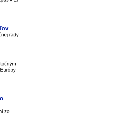
eľov
čnej rady.
kutočným
e Európy
zo
ní zo