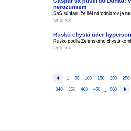
Gašpar sa pustil do Danka: V
nerozumiem
SaS súhlasí, že šéf národniarov je ne
tento rok
Rusko chystá úder hypersoni
Rusko podľa Zelenského chystá kombi
tento rok
1
50
100
150
200
250
340
350
400
450
500
…