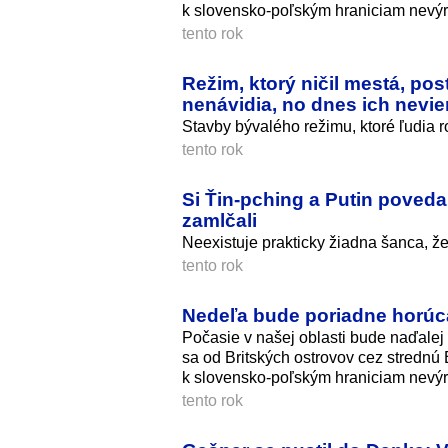
k slovensko-poľským hraniciam nevýr
tento rok
Režim, ktorý ničil mestá, pos
nenávidia, no dnes ich nev
Stavby bývalého režimu, ktoré ľudia r
tento rok
Si Ťin-pching a Putin povedal
zamlčali
Neexistuje prakticky žiadna šanca, ž
tento rok
Nedeľa bude poriadne horúc
Počasie v našej oblasti bude naďalej 
sa od Britských ostrovov cez strednú
k slovensko-poľským hraniciam nevýr
tento rok