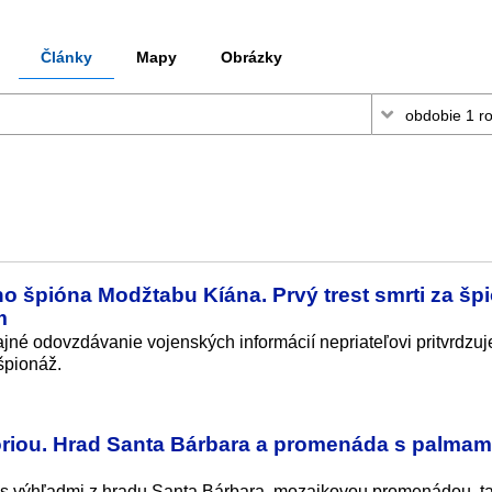
Články
Mapy
Obrázky
o špióna Modžtabu Kíána. Prvý trest smrti za šp
m
né odovzdávanie vojenských informácií nepriateľovi pritvrdzu
špionáž.
óriou. Hrad Santa Bárbara a promenáda s palmam
 s výhľadmi z hradu Santa Bárbara, mozaikovou promenádou, ta