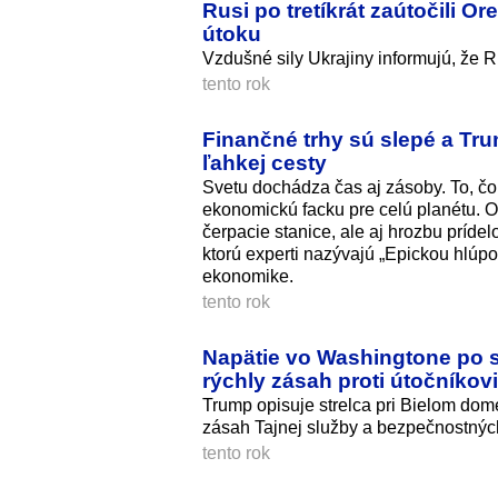
Rusi po tretíkrát zaútočili 
útoku
Vzdušné sily Ukrajiny informujú, že R
tento rok
Finančné trhy sú slepé a Trum
ľahkej cesty
Svetu dochádza čas aj zásoby. To, čo 
ekonomickú facku pre celú planétu. O
čerpacie stanice, ale aj hrozbu príde
ktorú experti nazývajú „Epickou hlúpo
ekonomike.
tento rok
Napätie vo Washingtone po s
rýchly zásah proti útočníkovi
Trump opisuje strelca pri Bielom do
zásah Tajnej služby a bezpečnostných
tento rok