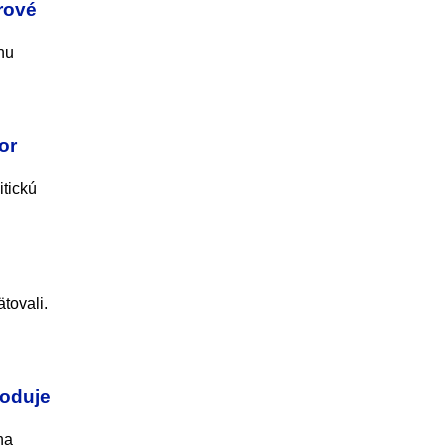
erové
nu
or
itickú
tovali.
hoduje
na