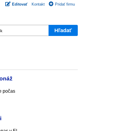
Editovať
Kontakt
Pridať firmu
Hľadať
ionáž
je počas
i
pas v El