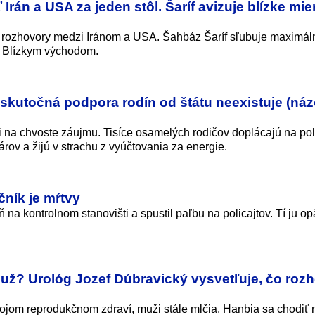
rán a USA za jeden stôl. Šaríf avizuje blízke mi
é rozhovory medzi Iránom a USA. Šahbáz Šaríf sľubuje maximál
č Blízkym východom.
 skutočná podpora rodín od štátu neexistuje (náz
i na chvoste záujmu. Tisíce osamelých rodičov doplácajú na pol
ov a žijú v strachu z vyúčtovania za energie.
čník je mŕtvy
 na kontrolnom stanovišti a spustil paľbu na policajtov. Tí ju opä
muž? Urológ Jozef Dúbravický vysvetľuje, čo roz
ojom reprodukčnom zdraví, muži stále mlčia. Hanbia sa chodiť 