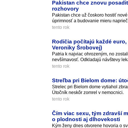
Pakistan chce znovu posadiť I
rozhovory
Pakistan chce už čoskoro hostiť nov
úprimnosť a budovanie mieru naprie
tento rok
Rodičia počítajú každé euro,
Veroniky Šrobovej)
Patria k najviac ohrozeným, no zostal
nevšímavosť. Odkladajú návštevy lekár
tento rok
Streľba pri Bielom dome: úto
Strelec pri Bielom dome vytiahol zbraň
Útočník neskôr zomrel v nemocnici.
tento rok
Čím viac sexu, tým zdravší 
o plodnosti aj dlhovekosti
Kým ženy dnes otvorene hovoria o sv