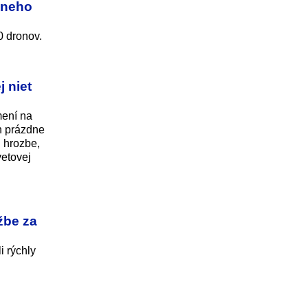
ívneho
0 dronov.
j niet
mení na
n prázdne
i hrozbe,
vetovej
žbe za
 rýchly